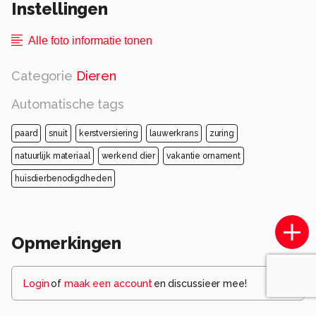
Instellingen
Alle foto informatie tonen
Categorie
Dieren
Automatische tags
paard
snuit
kerstversiering
lauwerkrans
zuring
natuurlijk materiaal
werkend dier
vakantie ornament
huisdierbenodigdheden
Opmerkingen
Login
of
maak een account
en discussieer mee!