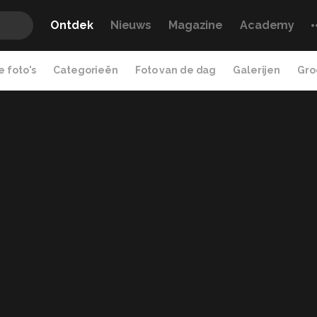
Ontdek
Nieuws
Magazine
Academy
 foto's
Categorieën
Foto van de dag
Galerijen
Gro