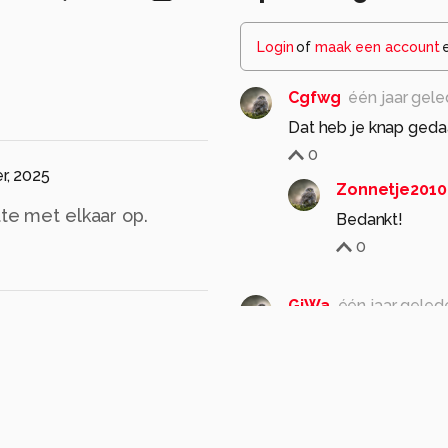
Login
of
maak een account
Cgfwg
één jaar gel
Dat heb je knap geda
0
r, 2025
Zonnetje2010
tte met elkaar op.
Bedankt!
0
GiWa
één jaar geled
Echt een leuke foto.
Scherp en mooi licht.
gr Gieneke
0
Zonnetje2010