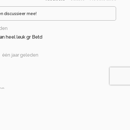
en discussieer mee!
eden
an heel leuk gr Betd
één jaar geleden
en
één jaar geleden