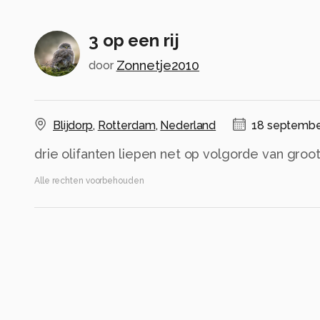
3 op een rij
Zonnetje2010
door
Blijdorp
,
Rotterdam
,
Nederland
18 septembe
drie olifanten liepen net op volgorde van groo
Alle rechten voorbehouden
Instellingen
Gebruikte apparatuur
Canon R50