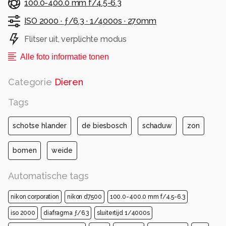
100.0-400.0 mm f/4.5-6.3
ISO 2000 ·
ƒ/6.3 ·
1/4000s ·
270mm
Flitser uit, verplichte modus
Alle foto informatie tonen
Categorie
Dieren
Tags
schotse hlander
de biesbosch
schaduw
zon
bomen
weide
Automatische tags
nikon corporation
nikon d7500
100.0-400.0 mm f/4.5-6.3
iso 2000
diafragma ƒ/6.3
sluitertijd 1/4000s