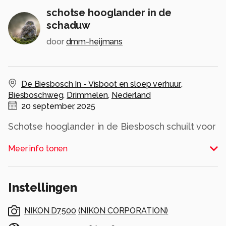
schotse hooglander in de
schaduw
door
dmm-heijmans
De Biesbosch In - Visboot en sloep verhuur
,
Biesboschweg
,
Drimmelen
,
Nederland
20 september, 2025
Schotse hooglander in de Biesbosch schuilt voor
de felle zon
Meer info tonen
Alle rechten voorbehouden
Instellingen
NIKON D7500
(
NIKON CORPORATION
)