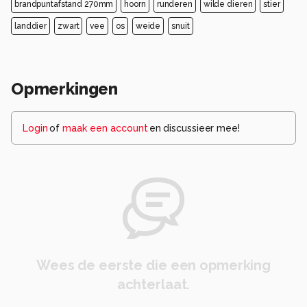
brandpuntafstand 270mm
hoorn
runderen
wilde dieren
stier
landdier
zwart
vee
os
weide
snuit
Opmerkingen
Login
of
maak een account
en discussieer mee!
Wees de eerste die een opmerking
achterlaat.