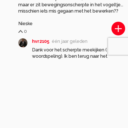
maar er zit bewegingsonscherpte in het vogeltje...
misschien iets mis gegaan met het bewerken??
0
hvr2105
één jaar geleden
Dank voor het scherpte meekijken ( leuke
woordspeling). Ik ben terug naar het
origineel gegaan ( dus alle bew.stappen
gewist) en nu een veel beter beeld. 👍
0
BNN
één jaar geleden
super, graag gedaan!
0
Meer opmerkingen tonen