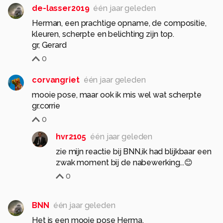
de-lasser2019
één jaar geleden
Herman, een prachtige opname, de compositie,
kleuren, scherpte en belichting zijn top.
0
corvangriet
één jaar geleden
mooie pose, maar ook ik mis wel wat scherpte
gr.corrie
0
hvr2105
één jaar geleden
zie mijn reactie bij BNN,ik had blijkbaar een
zwak moment bij de nabewerking...😊
0
BNN
één jaar geleden
Het is een mooie pose Herma,