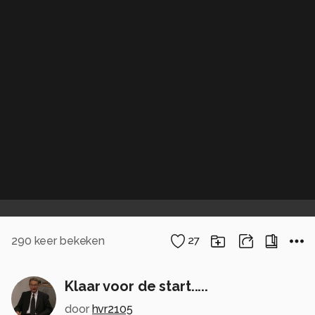
290
keer bekeken
27
Klaar voor de start.....
door
hvr2105