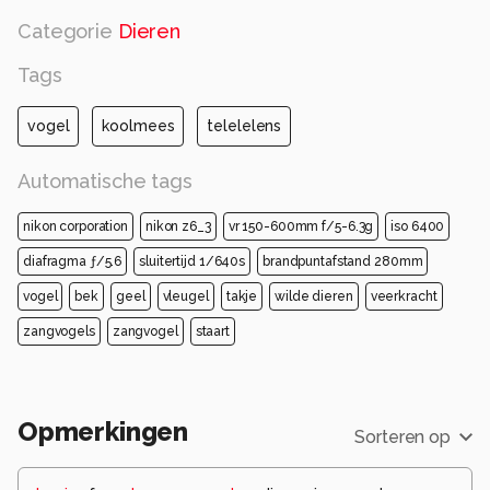
Categorie
Dieren
Tags
vogel
koolmees
telelelens
Automatische tags
nikon corporation
nikon z6_3
vr 150-600mm f/5-6.3g
iso 6400
diafragma ƒ/5.6
sluitertijd 1/640s
brandpuntafstand 280mm
vogel
bek
geel
vleugel
takje
wilde dieren
veerkracht
zangvogels
zangvogel
staart
Opmerkingen
Sorteren op