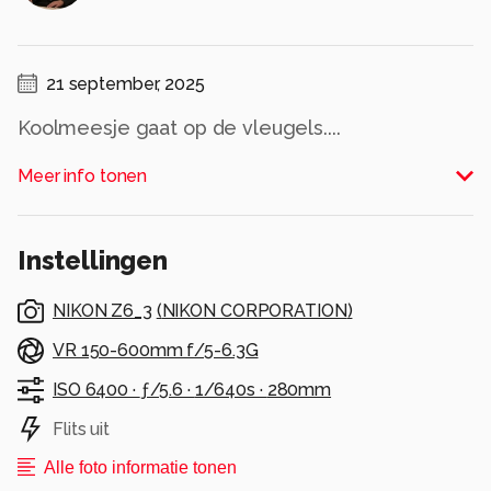
21 september, 2025
Koolmeesje gaat op de vleugels....
Meer info tonen
Allen bedankt voor de fijne waarderingen op
mijn vorige upload.
Alle rechten voorbehouden
Instellingen
NIKON Z6_3
(
NIKON CORPORATION
)
VR 150-600mm f/5-6.3G
ISO 6400 ·
ƒ/5.6 ·
1/640s ·
280mm
Flits uit
Alle foto informatie tonen