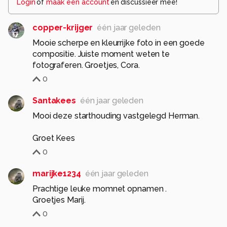
Login
of
maak een account
en discussieer mee!
copper-krijger
één jaar geleden
Mooie scherpe en kleurrijke foto in een goede
compositie. Juiste moment weten te
fotograferen. Groetjes, Cora.
0
Santakees
één jaar geleden
Mooi deze starthouding vastgelegd Herman.
Groet Kees
0
marijke1234
één jaar geleden
Prachtige leuke momnet opnamen .
Groetjes Marij.
0