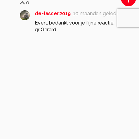
0
de-lasser2019
10 maanden geleden
Evert, bedankt voor je fijne reactie.
0
BNN
10 maanden geleden
Een mooi soort koe...
hoop dat hij nog lang in de wei
mag lopen. Prachtige opname
Nieske
0
de-lasser2019
10 maanden geleden
Nieske, bedankt voor je fijne reactie.
0