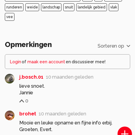
runderen
weide
landschap
snuit
landelijk gebied
vlak
vee
Opmerkingen
Sorteren op
Login
of
maak een account
en discussieer mee!
j.bosch.01
10 maanden geleden
lieve snoet.
Jannie
0
brohet
10 maanden geleden
Mooie en leuke opname en fijne info erbij.
Groeten, Evert.