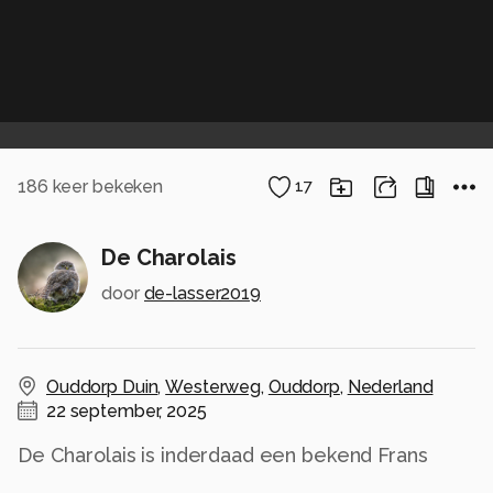
186
keer bekeken
17
De Charolais
door
de-lasser2019
Ouddorp Duin
,
Westerweg
,
Ouddorp
,
Nederland
22 september, 2025
De Charolais is inderdaad een bekend Frans
vleesras uit de Bourgogne, maar in plaats van