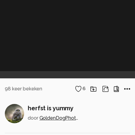
98
keer bekeken
6
herfst is yummy
door
GoldenDogPhotography