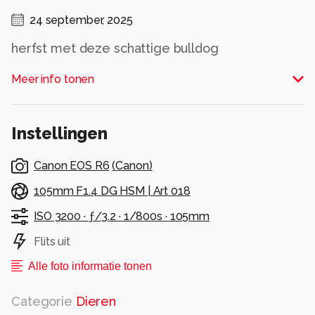
24 september, 2025
herfst met deze schattige bulldog
Alle rechten voorbehouden
Meer info tonen
Instellingen
Canon EOS R6
(
Canon
)
105mm F1.4 DG HSM | Art 018
ISO 3200 ·
ƒ/3.2 ·
1/800s ·
105mm
Flits uit
Alle foto informatie tonen
Categorie
Dieren