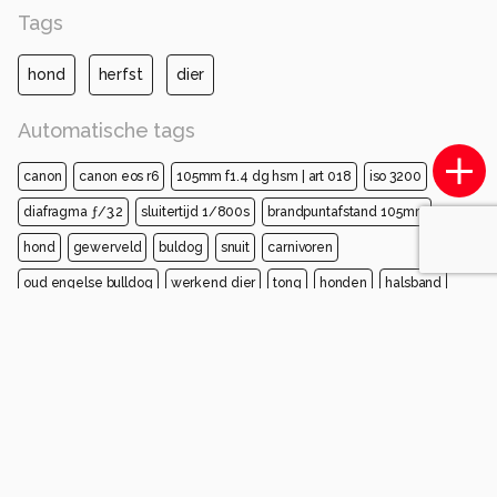
Tags
hond
herfst
dier
Automatische tags
canon
canon eos r6
105mm f1.4 dg hsm | art 018
iso 3200
diafragma ƒ/3.2
sluitertijd 1/800s
brandpuntafstand 105mm
hond
gewerveld
buldog
snuit
carnivoren
oud engelse bulldog
werkend dier
tong
honden
halsband
Opmerkingen
Login
of
maak een account
en discussieer mee!