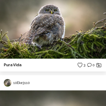
Pura Vida
3
0
10Eke3110