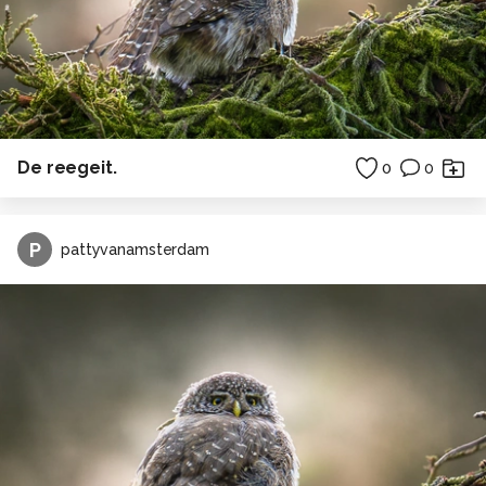
De reegeit.
0
0
P
pattyvanamsterdam