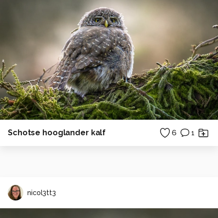
Schotse hooglander kalf
6
1
nicol3tt3