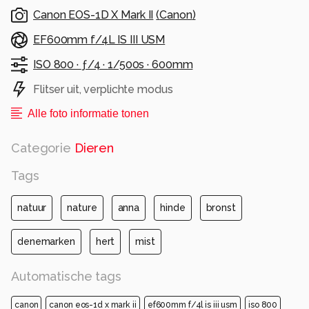
Gr. Anna
Canon EOS-1D X Mark II
(
Canon
)
Alle rechten voorbehouden
EF600mm f/4L IS III USM
ISO 800 ·
ƒ/4 ·
1/500s ·
600mm
Flitser uit, verplichte modus
Alle foto informatie tonen
Categorie
Dieren
Tags
natuur
nature
anna
hinde
bronst
denemarken
hert
mist
Automatische tags
canon
canon eos-1d x mark ii
ef600mm f/4l is iii usm
iso 800