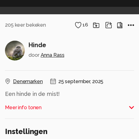
205
keer bekeken
16
Hinde
door
Anna Rass
Denemarken
25 september, 2025
Een hinde in de mist!
Meer info tonen
Effies in het groot bekijken!
Heel erg bedankt voor de fijne reacties bij de
Instellingen
vorige upload