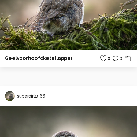
Geelvoorhoofdketellapper
0
0
supergirl1966