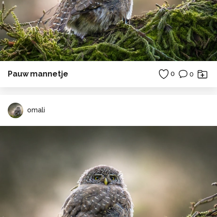
Pauw mannetje
0
0
omali