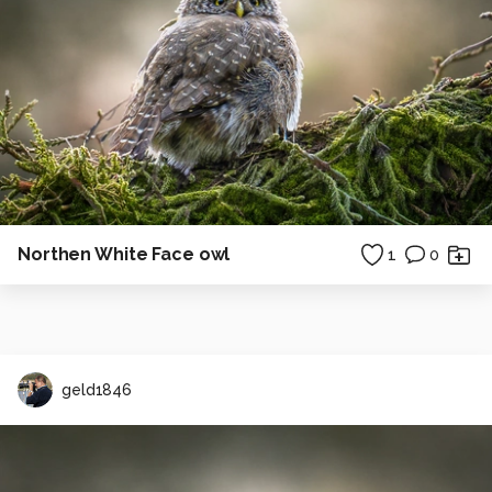
Northen White Face owl
1
0
geld1846