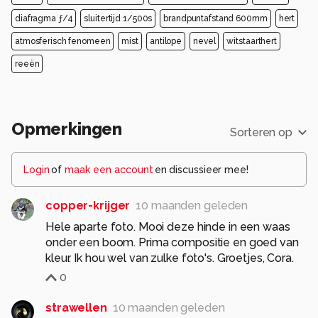
diafragma ƒ/4
sluitertijd 1/500s
brandpuntafstand 600mm
hert
atmosferisch fenomeen
mist
antilope
nevel
witstaarthert
reeën
Opmerkingen
Sorteren op
Login
of
maak een account
en discussieer mee!
copper-krijger
10 maanden geleden
Hele aparte foto. Mooi deze hinde in een waas
onder een boom. Prima compositie en goed van
kleur. Ik hou wel van zulke foto's. Groetjes, Cora.
0
strawellen
10 maanden geleden