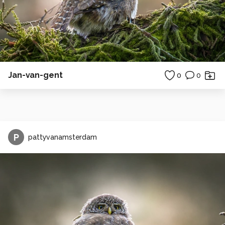
Jan-van-gent
0
0
P
pattyvanamsterdam