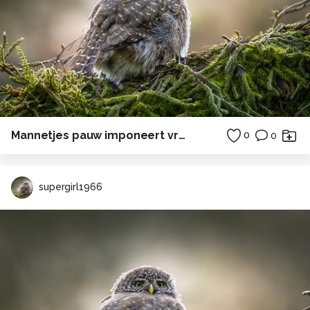
Mannetjes pauw imponeert vrouwtje
0
0
supergirl1966