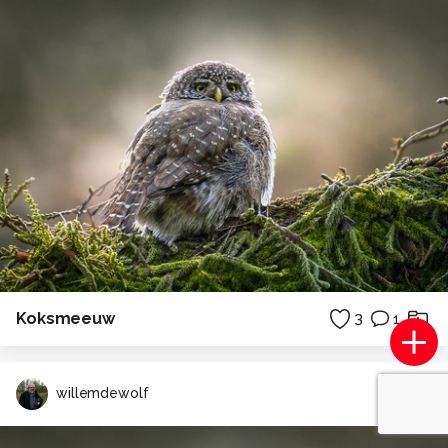
Koksmeeuw
3
1
willemdewolf