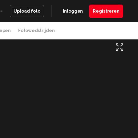
Inloggen
Registreren
Upload foto
epen
Fotowedstrijden