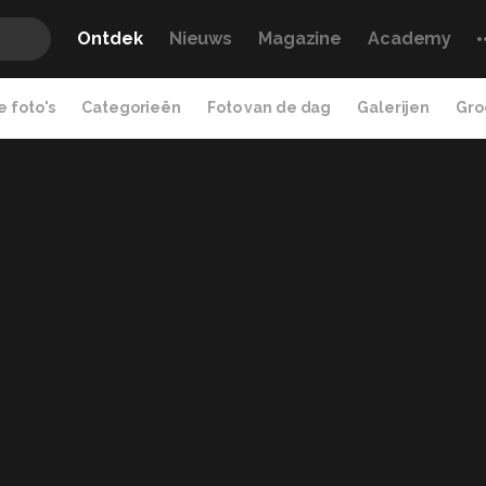
Ontdek
Nieuws
Magazine
Academy
 foto's
Categorieën
Foto van de dag
Galerijen
Gro