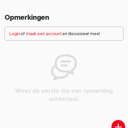
Opmerkingen
Login
of
maak een account
en discussieer mee!
Wees de eerste die een opmerking
achterlaat.