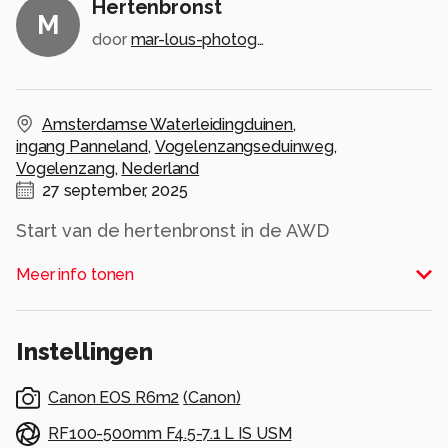
Hertenbronst
M
door
mar-lous-photography
Amsterdamse Waterleidingduinen
,
ingang Panneland
,
Vogelenzangseduinweg
,
Vogelenzang
,
Nederland
27 september, 2025
Start van de hertenbronst in de AWD
Alle rechten voorbehouden
Meer info tonen
Instellingen
Canon EOS R6m2
(
Canon
)
RF100-500mm F4.5-7.1 L IS USM