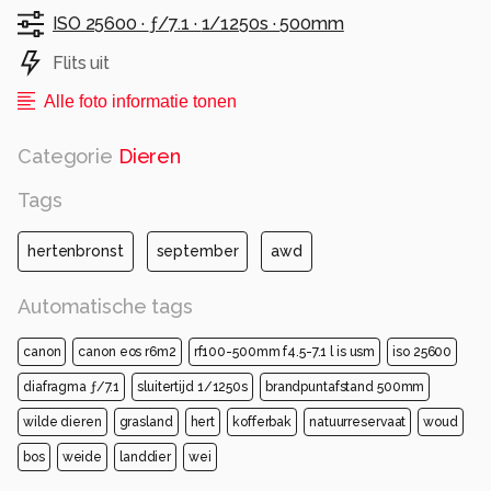
ISO 25600 ·
ƒ/7.1 ·
1/1250s ·
500mm
Flits uit
Alle foto informatie tonen
Categorie
Dieren
Tags
hertenbronst
september
awd
Automatische tags
canon
canon eos r6m2
rf100-500mm f4.5-7.1 l is usm
iso 25600
diafragma ƒ/7.1
sluitertijd 1/1250s
brandpuntafstand 500mm
wilde dieren
grasland
hert
kofferbak
natuurreservaat
woud
bos
weide
landdier
wei