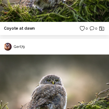
Coyote at dawn
0
0
Gert79