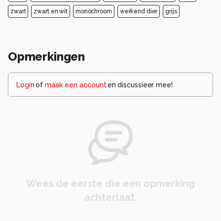
zwart
zwart en wit
monochroom
werkend dier
grijs
Opmerkingen
Login
of
maak een account
en discussieer mee!
Wees de eerste die een opmerking
achterlaat.