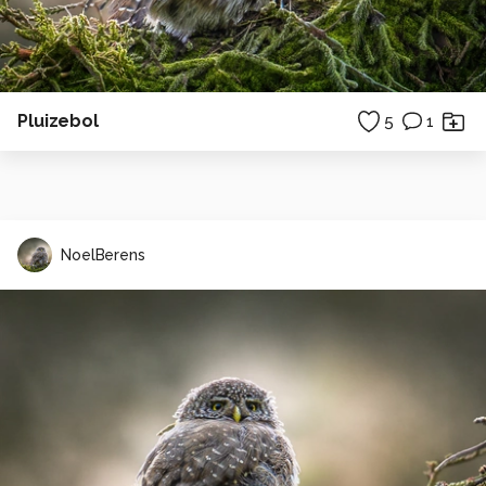
Pluizebol
5
1
NoelBerens