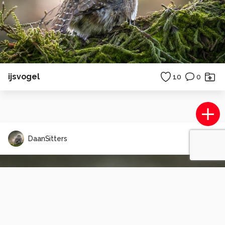
ijsvogel
10
0
DaanSitters