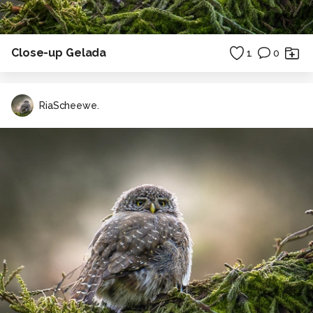
Close-up Gelada
1
0
RiaScheewe.