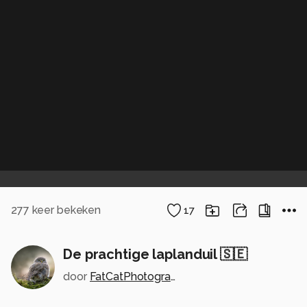
277
keer bekeken
17
De prachtige laplanduil 🇸🇪
door
FatCatPhotography-KevinMandy