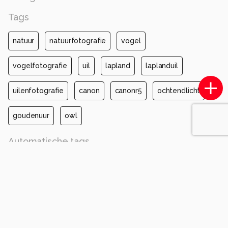
Tags
natuur
natuurfotografie
vogel
vogelfotografie
uil
lapland
laplanduil
uilenfotografie
canon
canonr5
ochtendlicht
goudenuur
owl
Automatische tags
canon
canon eos r5
ef600mm f/4l is ii usm
iso 1000
diafragma ƒ/4
sluitertijd 1/2500s
brandpuntafstand 600mm
vogel
uil
gewerveld
roofvogel
nek
grote grijze uil
vleugel
bek
wilde dieren
grijs