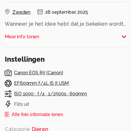
Zweden
28 september, 2025
Wanneer je het idee hebt dat je bekeken wordt..
Alle rechten voorbehouden
Meer info tonen
Instellingen
Canon EOS R5
(
Canon
)
EF600mm f/4L IS II USM
ISO 1000 ·
ƒ/4 ·
1/2500s ·
600mm
Flits uit
Alle foto informatie tonen
Categorie
Dieren