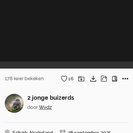
178
keer bekeken
16
2 jonge buizerds
door
Wvdz
Schaijk
,
Nederland
28 september, 2025