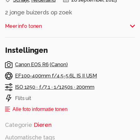
2 jonge buizerds op zoek
Alle rechten voorbehouden
Meer info tonen
Instellingen
Canon EOS R6
(
Canon
)
EF100-400mm f/4.5-5.6L IS II USM
ISO 1250 ·
ƒ/7.1 ·
1/1250s ·
200mm
Flits uit
Alle foto informatie tonen
Categorie
Dieren
Automatische tags