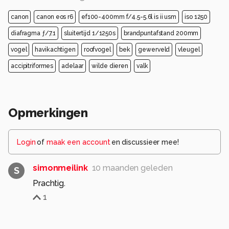
canon
canon eos r6
ef100-400mm f/4.5-5.6l is ii usm
iso 1250
diafragma ƒ/7.1
sluitertijd 1/1250s
brandpuntafstand 200mm
vogel
havikachtigen
roofvogel
bek
gewerveld
vleugel
accipitriformes
adelaar
wilde dieren
valk
Opmerkingen
Login
of
maak een account
en discussieer mee!
simonmeilink
10 maanden geleden
S
Prachtig.
1