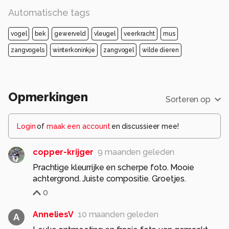
Automatische tags
vogel
bek
gewerveld
vleugel
veerkracht
mus
zangvogels
winterkoninkje
zangvogel
wilde dieren
Opmerkingen
Sorteren op
Login
of
maak een account
en discussieer mee!
copper-krijger
9 maanden geleden
Prachtige kleurrijke en scherpe foto. Mooie
achtergrond. Juiste compositie. Groetjes.
0
AnneliesV
10 maanden geleden
A