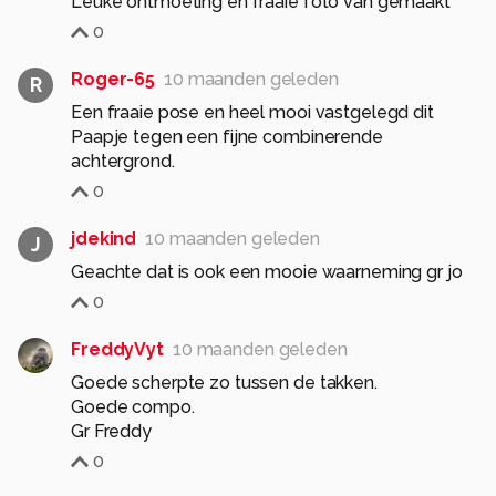
Leuke ontmoeting en fraaie foto van gemaakt
0
Roger-65
10 maanden geleden
R
Een fraaie pose en heel mooi vastgelegd dit
Paapje tegen een fijne combinerende
achtergrond.
0
jdekind
10 maanden geleden
J
Geachte dat is ook een mooie waarneming gr jo
0
FreddyVyt
10 maanden geleden
Goede scherpte zo tussen de takken.
Goede compo.
Gr Freddy
0