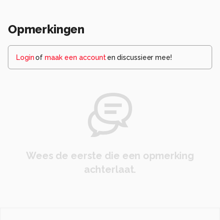
Opmerkingen
Login
of
maak een account
en discussieer mee!
Wees de eerste die een opmerking
achterlaat.