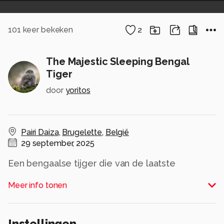
101
keer bekeken
2
The Majestic Sleeping Bengal
Tiger
door
yoritos
Pairi Daiza
,
Brugelette
,
België
29 september, 2025
Een bengaalse tijger die van de laatste
zomergloed geniet.
Meer info tonen
Alle rechten voorbehouden
Instellingen