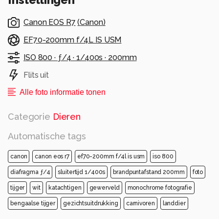
Canon EOS R7
(
Canon
)
EF70-200mm f/4L IS USM
ISO 800 ·
ƒ/4 ·
1/400s ·
200mm
Flits uit
Alle foto informatie tonen
Categorie
Dieren
Automatische tags
canon
canon eos r7
ef70-200mm f/4l is usm
iso 800
diafragma ƒ/4
sluitertijd 1/400s
brandpuntafstand 200mm
foto
tijger
wit
katachtigen
gewerveld
monochrome fotografie
bengaalse tijger
gezichtsuitdrukking
carnivoren
landdier