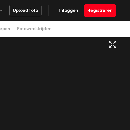
Inloggen
Registreren
Upload foto
epen
Fotowedstrijden