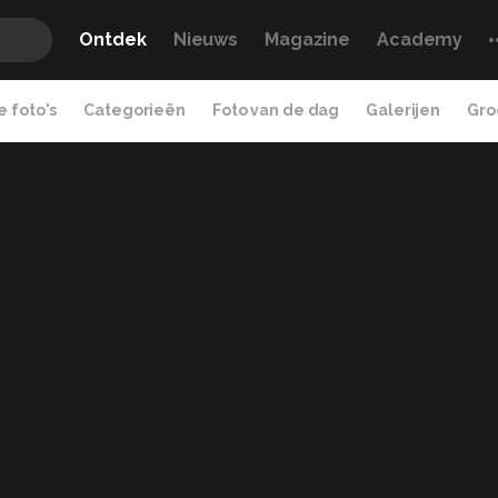
Ontdek
Nieuws
Magazine
Academy
 foto's
Categorieën
Foto van de dag
Galerijen
Gro