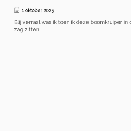
1 oktober, 2025
Blij verrast was ik toen ik deze boomkruiper in
zag zitten
Alle rechten voorbehouden
Instellingen
DSC-RX10M4
(
SONY
)
ISO 200 ·
ƒ/4 ·
1/40s ·
220mm
Flitser uit, verplichte modus
Alle foto informatie tonen
Categorie
Dieren