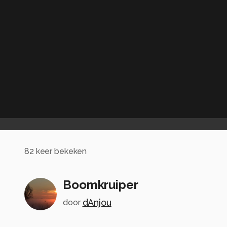
82
keer bekeken
Boomkruiper
dAnjou
door