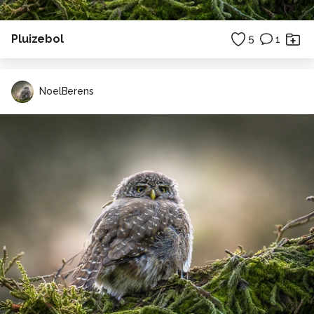
Pluizebol
5
1
NoelBerens