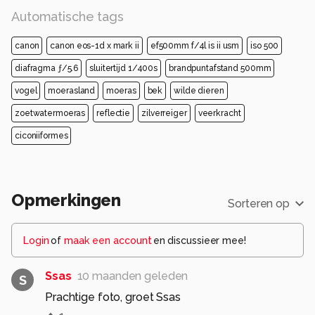
Automatische tags
canon
canon eos-1d x mark ii
ef500mm f/4l is ii usm
iso 500
diafragma ƒ/5.6
sluitertijd 1/400s
brandpuntafstand 500mm
vogel
moerasland
moeras
bek
wilde dieren
zoetwatermoeras
reflectie
zilverreiger
veerkracht
ciconiiformes
Opmerkingen
Sorteren op
Login
of
maak een account
en discussieer mee!
Ssas
10 maanden geleden
S
Prachtige foto, groet Ssas