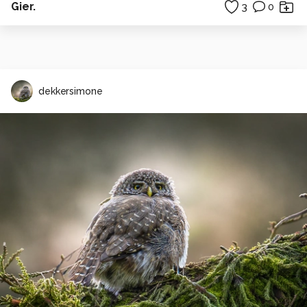
Gier.
3
0
dekkersimone