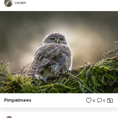
coram
Pimpelmees
4
0