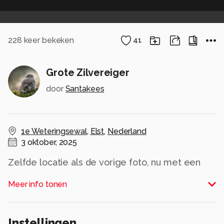
228
keer bekeken
41
Grote Zilvereiger
door
Santakees
1e Weteringsewal
,
Elst
,
Nederland
3 oktober, 2025
Zelfde locatie als de vorige foto, nu met een
zilverreiger langs de Linge.
Meer info tonen
Was mooi van de week, zeker vroeg in de
ochtend.
Instellingen