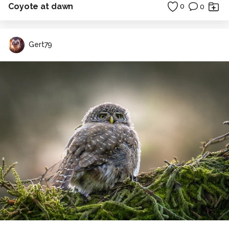
Coyote at dawn
0
0
Gert79