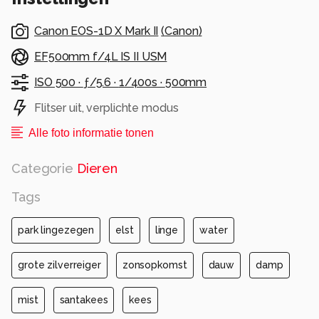
Fijn weekend.
Canon EOS-1D X Mark II
(
Canon
)
Groeten
Kees
EF500mm f/4L IS II USM
ISO 500 ·
ƒ/5.6 ·
1/400s ·
500mm
Alle rechten voorbehouden
Flitser uit, verplichte modus
Alle foto informatie tonen
Categorie
Dieren
Tags
park lingezegen
elst
linge
water
grote zilverreiger
zonsopkomst
dauw
damp
mist
santakees
kees