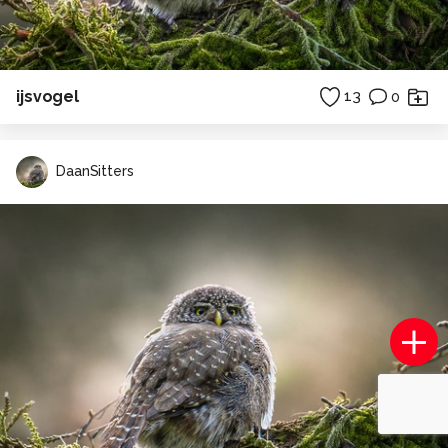
ijsvogel
13
0
DaanSitters