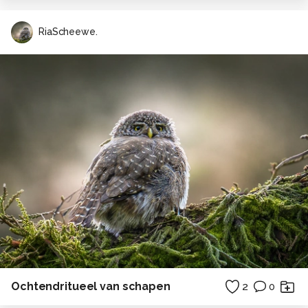
RiaScheewe.
Ochtendritueel van schapen
2
0