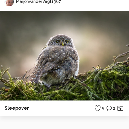
MarjonvanderVegt1967
Sleepover
5
2