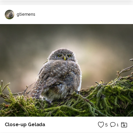
gtiemens
Close-up Gelada
5
1