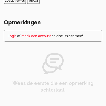
accipitriformes
adelaar
Opmerkingen
Login
of
maak een account
en discussieer mee!
Wees de eerste die een opmerking
achterlaat.