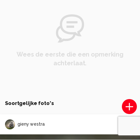
Wees de eerste die een opmerking
achterlaat.
Soortgelijke foto's
gieny westra