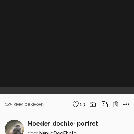
125
keer bekeken
13
Moeder-dochter portret
door
NanuqDogPhotography