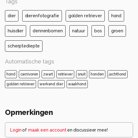
Tags
dier
dierenfotografie
golden retriever
hond
huisdier
dennenbomen
natuur
bos
groen
scherptediepte
Automatische tags
hond
carnivoren
zwart
retriever
snuit
honden
jachthond
golden retriever
werkend dier
waakhond
Opmerkingen
Login
of
maak een account
en discussieer mee!