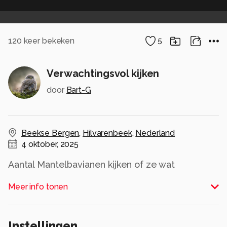
120
keer bekeken
5
Verwachtingsvol kijken
door
Bart-G
Beekse Bergen
,
Hilvarenbeek
,
Nederland
4 oktober, 2025
Aantal Mantelbavianen kijken of ze wat
toegeworpen krijgen.
Meer info tonen
Alle rechten voorbehouden
Instellingen