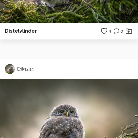
Distelvlinder
3
0
Erik1234