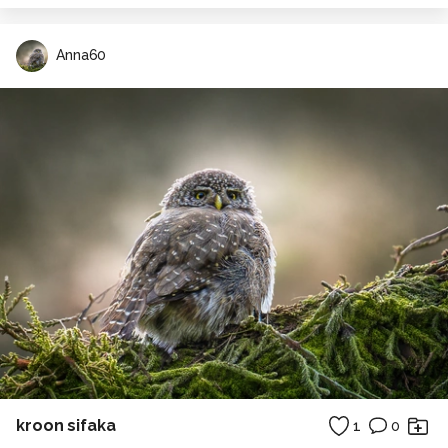
Anna60
kroon sifaka
1
0