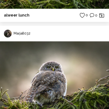
alweer lunch
0
0
Marja8032