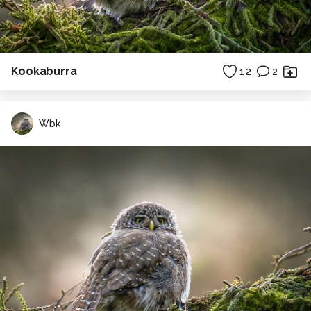
Kookaburra
12
2
Wbk