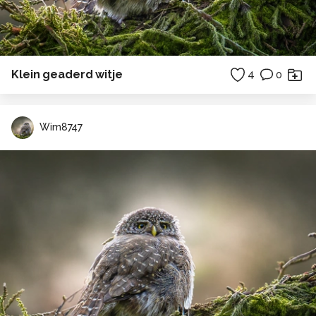
Klein geaderd witje
4
0
Wim8747