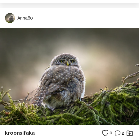
Anna60
kroonsifaka
0
2