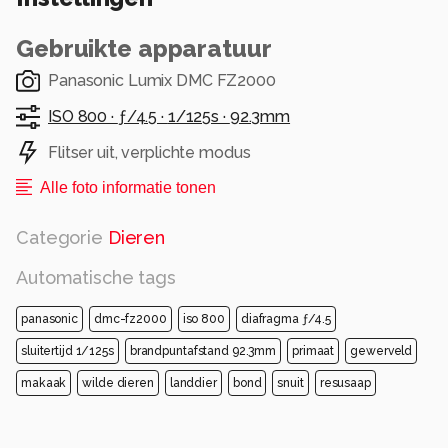
Gebruikte apparatuur
Panasonic Lumix DMC FZ2000
ISO 800 ·
ƒ/4.5 ·
1/125s ·
92.3mm
Flitser uit, verplichte modus
Alle foto informatie tonen
Categorie
Dieren
Automatische tags
panasonic
dmc-fz2000
iso 800
diafragma ƒ/4.5
sluitertijd 1/125s
brandpuntafstand 92.3mm
primaat
gewerveld
makaak
wilde dieren
landdier
bond
snuit
resusaap