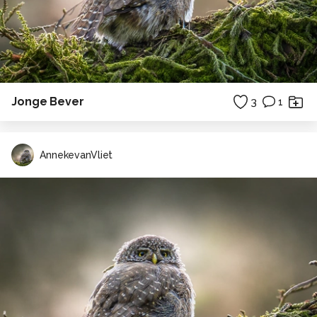
Jonge Bever
3
1
AnnekevanVliet