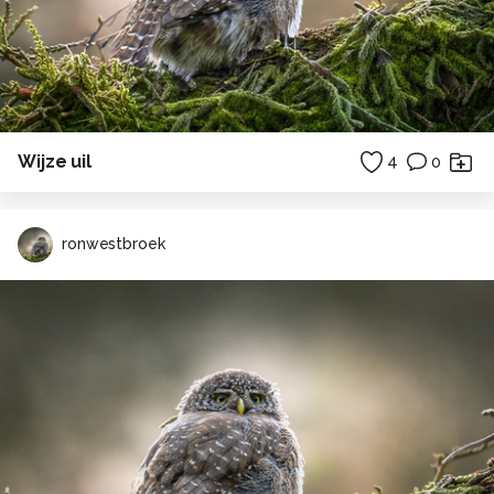
Wijze uil
4
0
ronwestbroek