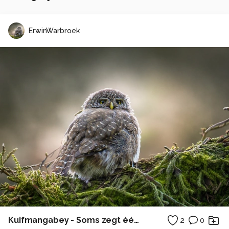
ErwinWarbroek
Kuifmangabey - Soms zegt één blik meer dan duizend woorden... ✨
2
0