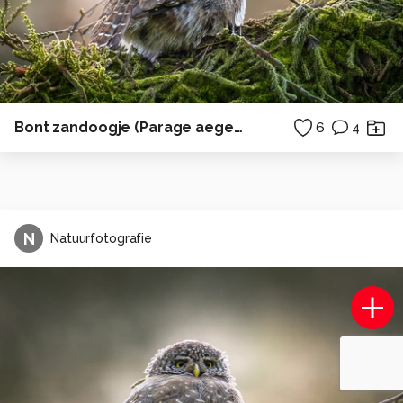
Bont zandoogje (Parage aegeria)
6
4
N
Natuurfotografie