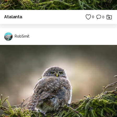
Atalanta
0
0
RobSmit