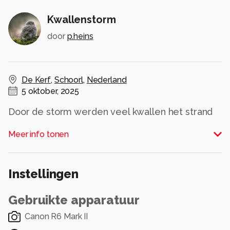
Kwallenstorm
door
p.heins
De Kerf
,
Schoorl
,
Nederland
5 oktober, 2025
Door de storm werden veel kwallen het strand
op geduwd .Ik vond de zwartversie beter dan
Meer info tonen
de kleurenversie.
Alle rechten voorbehouden
Instellingen
Gebruikte apparatuur
Canon R6 Mark II