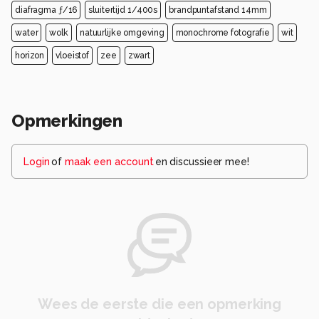
diafragma ƒ/16
sluitertijd 1/400s
brandpuntafstand 14mm
water
wolk
natuurlijke omgeving
monochrome fotografie
wit
horizon
vloeistof
zee
zwart
Opmerkingen
Login
of
maak een account
en discussieer mee!
Wees de eerste die een opmerking