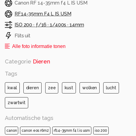
Canon RF 14-35mm f4 L IS USM
RF14-35mm F4 L IS USM
ISO 200 ·
ƒ/16 ·
1/400s ·
14mm
Flits uit
Alle foto informatie tonen
Categorie
Dieren
Tags
kwal
dieren
zee
kust
wolken
lucht
zwartwit
Automatische tags
canon
canon eos r6m2
rf14-35mm f4 l is usm
iso 200