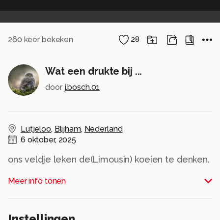
260
keer bekeken
28
Wat een drukte bij ...
door
j.bosch.01
Lutjeloo
,
Blijham
,
Nederland
6 oktober, 2025
ons veldje leken de(Limousin) koeien te denken.
De maansverduistering stelde niet veel voor
Meer info tonen
...maar dit maakte het goed🤭
Allen bedankt voor de reacties en 💚💚
Jannie.
Instellingen