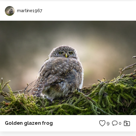
martine1967
Golden glazen frog
9
0