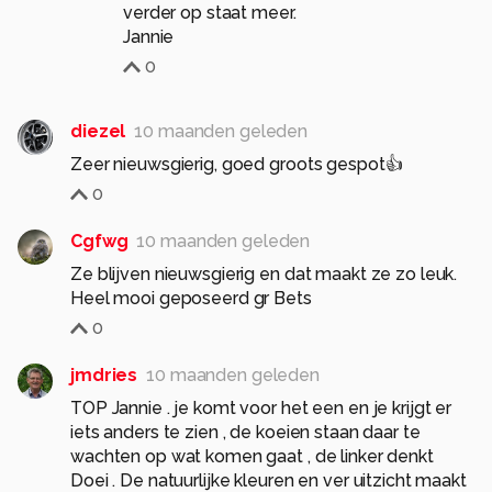
verder op staat meer.
Jannie
0
diezel
10 maanden geleden
Zeer nieuwsgierig, goed groots gespot👍
0
Cgfwg
10 maanden geleden
Ze blijven nieuwsgierig en dat maakt ze zo leuk.
Heel mooi geposeerd gr Bets
0
jmdries
10 maanden geleden
TOP Jannie . je komt voor het een en je krijgt er
iets anders te zien , de koeien staan daar te
wachten op wat komen gaat , de linker denkt
Doei . De natuurlijke kleuren en ver uitzicht maakt