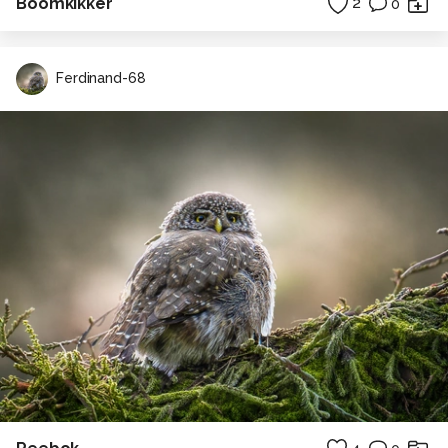
Boomkikker
2
0
Ferdinand-68