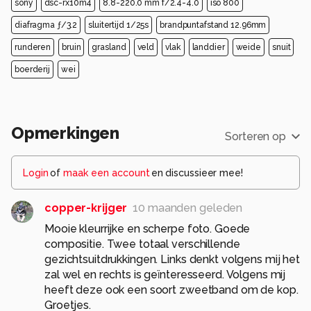
sony
dsc-rx10m4
8.8-220.0 mm f/2.4-4.0
iso 800
diafragma ƒ/3.2
sluitertijd 1/25s
brandpuntafstand 12.96mm
runderen
bruin
grasland
veld
vlak
landdier
weide
snuit
boerderij
wei
Opmerkingen
Sorteren op
Login
of
maak een account
en discussieer mee!
copper-krijger
10 maanden geleden
Mooie kleurrijke en scherpe foto. Goede
compositie. Twee totaal verschillende
gezichtsuitdrukkingen. Links denkt volgens mij het
zal wel en rechts is geïnteresseerd. Volgens mij
heeft deze ook een soort zweetband om de kop.
Groetjes.