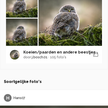
Koeien/paarden en andere beestjes
door
j.bosch.01
·
105 foto's
Soortgelijke foto's
H
Hans07