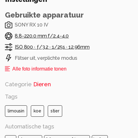
Alle rechten voorbehouden
Gebruikte apparatuur
SONY RX 10 IV
8.8-220.0 mm f/2.4-4.0
ISO 800 ·
ƒ/3.2 ·
1/25s ·
12.96mm
Flitser uit, verplichte modus
Alle foto informatie tonen
Categorie
Dieren
Tags
limousin
koe
stier
Automatische tags