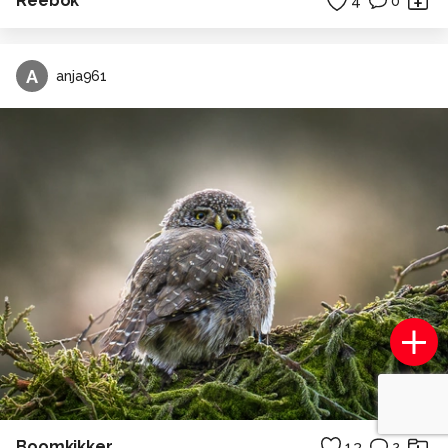
Reebok
4
0
A
anja961
Boomkikker
13
2