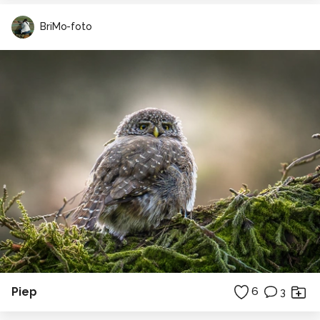
BriMo-foto
Piep
6
3