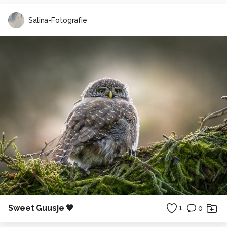
Salina-Fotografie
Sweet Guusje 🧡
1
0