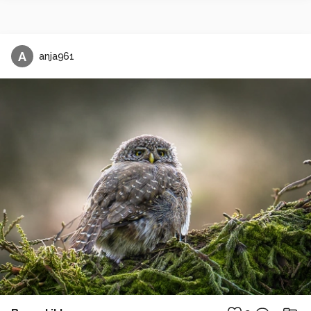
A
anja961