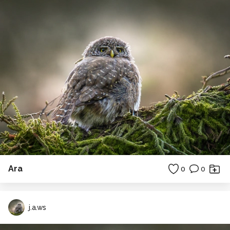
Ara
0
0
j.a.ws