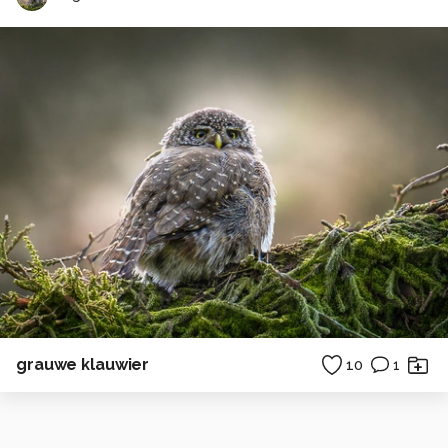
grauwe klauwier
10
1