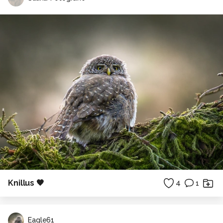
Knillus 🖤
4
1
Eagle61