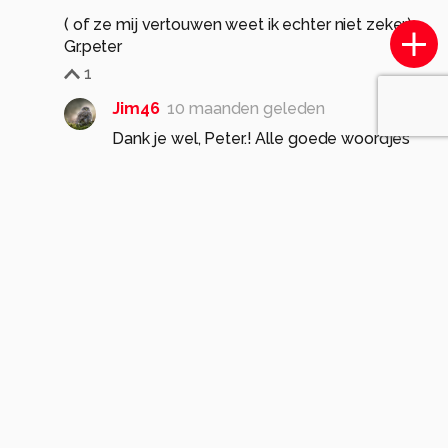
( of ze mij vertouwen weet ik echter niet zeker)
Gr.peter
1
Jim46
10 maanden geleden
Dank je wel, Peter.! Alle goede woordjes
tellen! 👍👍
Deze familie vond het nog erg
beangstigend. Ze maakten dat ze
wegkwamen. Maar ik weet ze nu te vinden
en zal voorzichtig toenadering zoeken.
Gr. Jim.
1
Meer opmerkingen tonen