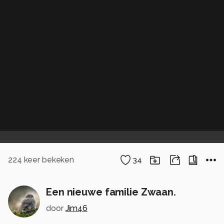
224
keer bekeken
34
Een nieuwe familie Zwaan.
door
Jim46