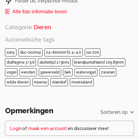
Flitser uit, verplichte modus
Alle foto informatie tonen
Categorie
Dieren
Automatische tags
sony
dsc-rx10m4
24-600mm f2.4-4.0
iso 200
diafragma ƒ/5.6
sluitertijd 1/500s
brandpuntafstand 105.83mm
vogel
eenden
gewerveld
bek
watervogel
zwanen
wilde dieren
moeras
vloeistof
moerasland
Opmerkingen
Sorteren op
Login
of
maak een account
en discussieer mee!