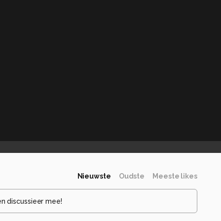
Nieuwste
Oudste
Meeste likes
en discussieer mee!