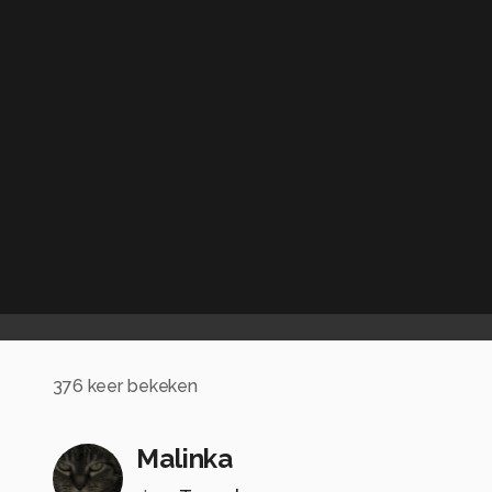
376
keer bekeken
Malinka