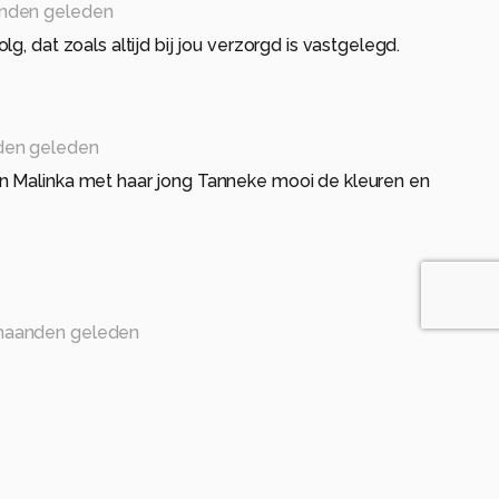
nden geleden
g, dat zoals altijd bij jou verzorgd is vastgelegd.
den geleden
 Malinka met haar jong Tanneke mooi de kleuren en
maanden geleden
n hele rustige blik. Leuk dat je nog net een oog van
 Foto is mooi van kleur en scherpte. Ik vind dit zulke
s, Cora.
anden geleden