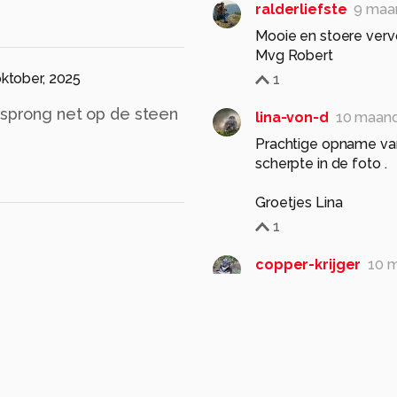
ralderliefste
9 maa
Mooie en stoere vervol
Mvg Robert
oktober, 2025
1
e sprong net op de steen
lina-von-d
10 maan
Prachtige opname van
scherpte in de foto .
Groetjes Lina
1
copper-krijger
10 
Ze kijkt je aan met ee
het kleintje kunt zien.
mooie dieren! Groetje
1
Betty-Zijlstra
10 ma