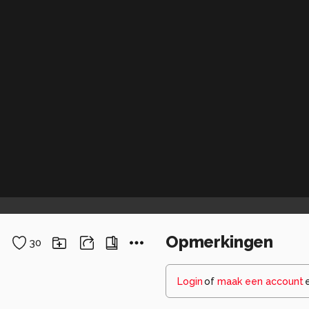
Opmerkingen
30
Login
of
maak een account