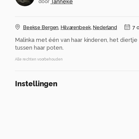
Tanneke
door
Beekse Bergen
,
Hilvarenbeek
,
Nederland
7 
Malinka met één van haar kinderen, het diertj
tussen haar poten.
Alle rechten voorbehouden
Instellingen
Gebruikte apparatuur
Nikon D7500
ISO 1000 ·
ƒ/8 ·
1/1000s ·
230mm
Flitser uit, verplichte modus