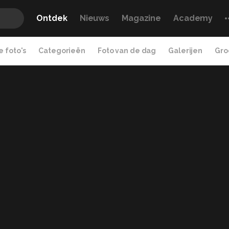
Ontdek
Nieuws
Magazine
Academy
 foto's
Categorieën
Foto van de dag
Galerijen
Gro