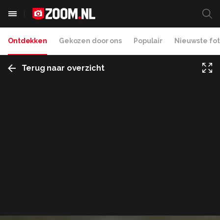
Ontdekken
Gekozen door ons
Populair
Nieuwste fot
Terug naar overzicht