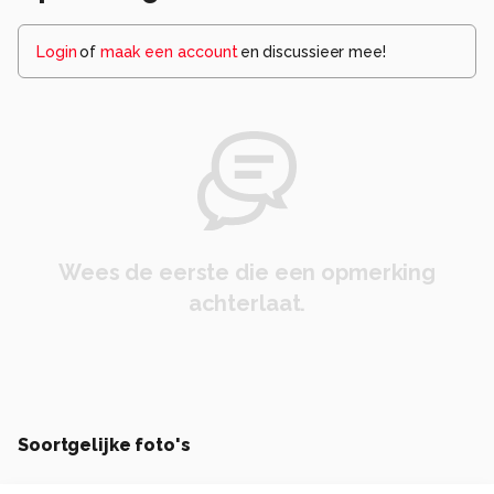
Login
of
maak een account
en discussieer mee!
Wees de eerste die een opmerking
achterlaat.
Soortgelijke foto's