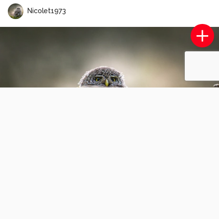
Nicolet1973
Distelvlinder
0
0