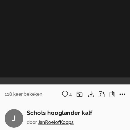
118
keer bekeken
4
Schots hooglander kalf
J
door
JanRoelofKoops