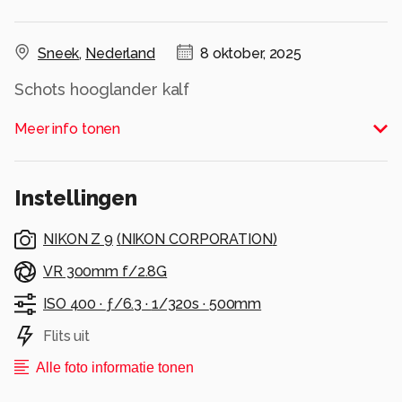
Sneek
,
Nederland
8 oktober, 2025
Schots hooglander kalf
Alle rechten voorbehouden
Meer info tonen
Instellingen
NIKON Z 9
(
NIKON CORPORATION
)
VR 300mm f/2.8G
ISO 400 ·
ƒ/6.3 ·
1/320s ·
500mm
Flits uit
Alle foto informatie tonen