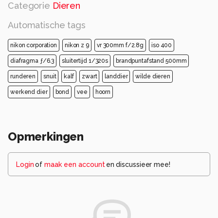
Categorie
Dieren
Automatische tags
nikon corporation
nikon z 9
vr 300mm f/2.8g
iso 400
diafragma ƒ/6.3
sluitertijd 1/320s
brandpuntafstand 500mm
runderen
snuit
kalf
zwart
landdier
wilde dieren
werkend dier
bond
vee
hoorn
Opmerkingen
Login
of
maak een account
en discussieer mee!