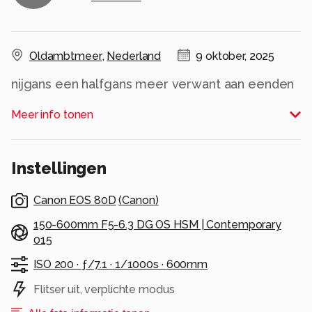
Oldambtmeer
,
Nederland
9 oktober, 2025
nijgans een halfgans meer verwant aan eenden
dan aan echte ganzen
Meer info tonen
Alle rechten voorbehouden
Instellingen
Canon EOS 80D
(
Canon
)
150-600mm F5-6.3 DG OS HSM | Contemporary
015
ISO 200 ·
ƒ/7.1 ·
1/1000s ·
600mm
Flitser uit, verplichte modus