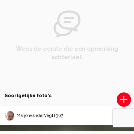
Wees de eerste die een opmerking
achterlaat.
Soortgelijke foto's
MarjonvanderVegt1967