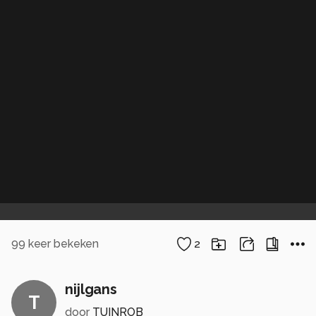
99
keer bekeken
2
nijlgans
T
door
TUINROB