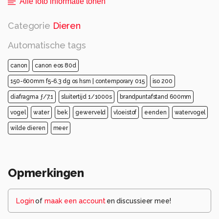
Alle foto informatie tonen
Categorie
Dieren
Automatische tags
canon
canon eos 80d
150-600mm f5-6.3 dg os hsm | contemporary 015
iso 200
diafragma ƒ/7.1
sluitertijd 1/1000s
brandpuntafstand 600mm
vogel
water
bek
gewerveld
vloeistof
eenden
watervogel
wilde dieren
meer
Opmerkingen
Login
of
maak een account
en discussieer mee!