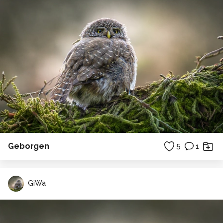
Geborgen
5
1
GiWa