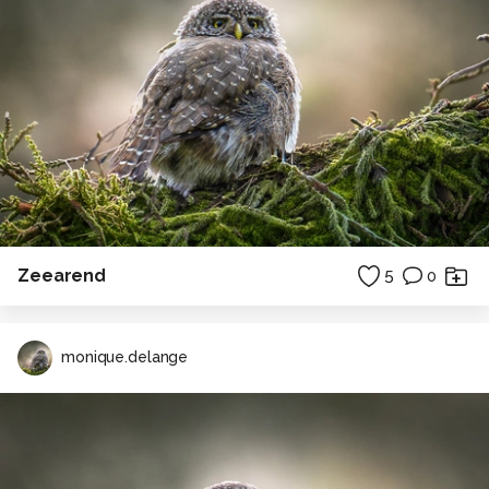
Zeearend
5
0
monique.delange