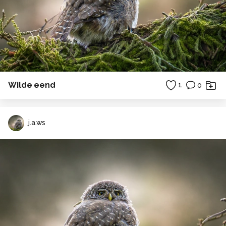
Wilde eend
1
0
j.a.ws