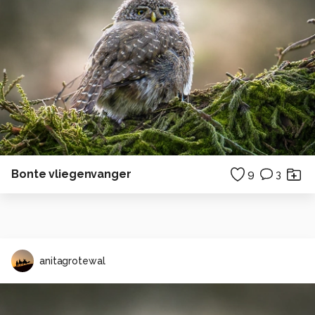
Bonte vliegenvanger
9
3
anitagrotewal