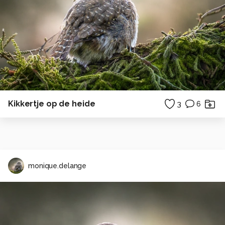
Kikkertje op de heide
3
6
monique.delange