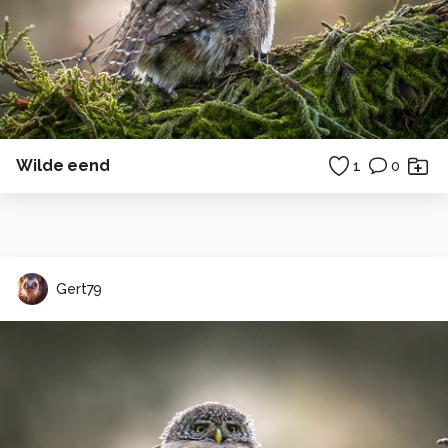
Wilde eend
1
0
Gert79