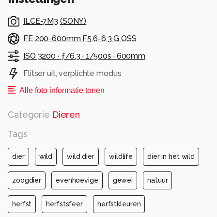
ILCE-7M3
(
SONY
)
FE 200-600mm F5.6-6.3 G OSS
ISO 3200 ·
ƒ/6.3 ·
1/500s ·
600mm
Flitser uit, verplichte modus
Alle foto informatie tonen
Categorie
Dieren
Tags
dier
wild
wild dier
wildlife
dier in het wild
zoogdier
evenhoevige
gewei
natuur
herfst
herfstsfeer
herfstkleuren