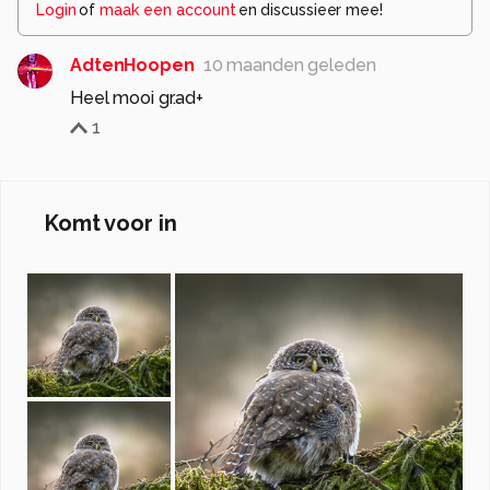
Login
of
maak een account
en discussieer mee!
AdtenHoopen
10 maanden geleden
Heel mooi gr.ad+
1
Komt voor in