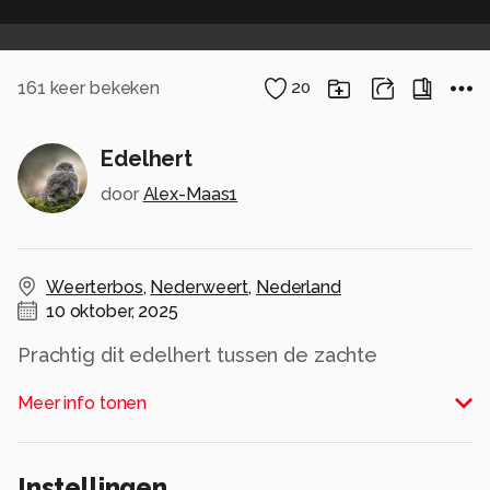
161
keer bekeken
20
Edelhert
door
Alex-Maas1
Weerterbos
,
Nederweert
,
Nederland
10 oktober, 2025
Prachtig dit edelhert tussen de zachte
herfstkleuren!!
Meer info tonen
Alle rechten voorbehouden
Instellingen