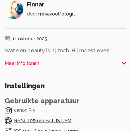
Finnar
door
mirkakootfotografie
11 oktober, 2025
Wat een beauty is hij toch. Hij moest even
ontdooien voor de shoot, toen ik eigenlijk wilde
Meer info tonen
opruimen ging meneer eens goed poseren.
Alle rechten voorbehouden
Instellingen
Gebruikte apparatuur
canon R 5
RF24-105mm F4 L IS USM