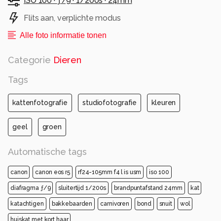
ISO 100 ·
ƒ/9 ·
1/200s ·
24mm
Flits aan, verplichte modus
Alle foto informatie tonen
Categorie
Dieren
Tags
kattenfotografie
studiofotografie
kleuren
geel
groen
Automatische tags
canon
canon eos r5
rf24-105mm f4 l is usm
iso 100
diafragma ƒ/9
sluitertijd 1/200s
brandpuntafstand 24mm
kat
katachtigen
bakkebaarden
carnivoren
bond
snuit
wol
huiskat met kort haar