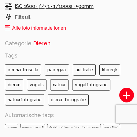
ISO 1600 ·
ƒ/7.1 ·
1/1000s ·
500mm
Flits uit
Alle foto informatie tonen
Categorie
Dieren
Tags
pennantrosella
papegaai
australië
kleurrijk
dieren
vogels
natuur
vogelfotografie
natuurfotografie
dieren fotografie
Automatische tags
canon
canon eos r6
rf100-500mm f4.5-7.1 l is usm
iso 1600