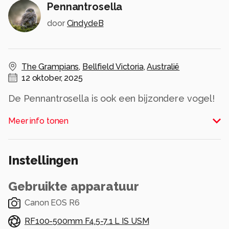
Pennantrosella
door
CindydeB
The Grampians
,
Bellfield Victoria
,
Australië
12 oktober, 2025
De Pennantrosella is ook een bijzondere vogel!
Als de vogels jong zijn, is hun verenkleed
Meer info tonen
helemaal groen met hier en daar blauw, rode
veren. Als ze helemaal volgroeid zijn, krijgen ze
dit knalrode verenkleed!
Instellingen
Alle rechten voorbehouden
Gebruikte apparatuur
Canon EOS R6
RF100-500mm F4.5-7.1 L IS USM