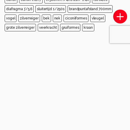
diafragma ƒ/5.6
sluitertijd 1/250s
brandpuntafstand 700mm
vogel
zilverreiger
bek
nek
ciconiiformes
vleugel
grote zilverreiger
veerkracht
gruiformes
kraan
Opmerkingen
Login
of
maak een account
en discussieer mee!
Wees de eerste die een opmerking