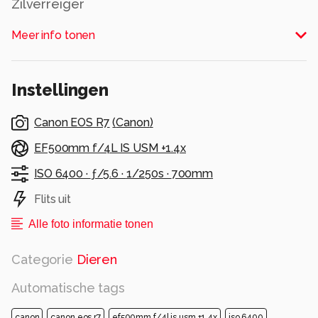
Zilverreiger
Alle rechten voorbehouden
Meer info tonen
Instellingen
Canon EOS R7
(
Canon
)
EF500mm f/4L IS USM +1.4x
ISO 6400 ·
ƒ/5.6 ·
1/250s ·
700mm
Flits uit
Alle foto informatie tonen
Categorie
Dieren
Automatische tags
canon
canon eos r7
ef500mm f/4l is usm +1.4x
iso 6400