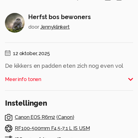
Herfst bos bewoners
door
Jennyklinkert
12 oktober, 2025
De kikkers en padden eten zich nog even vol
voor ze een holletje zoeken voor de winterslaap
Meer info tonen
Alle rechten voorbehouden
Instellingen
Canon EOS R6m2
(
Canon
)
RF100-500mm F4.5-7.1 L IS USM