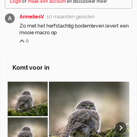
Login
of
maak een account
en discussieer mee!
AnneliesV
10 maanden geleden
A
Zo met het herfstachtig bodemleven levert een
mooie macro op
0
Komt voor in