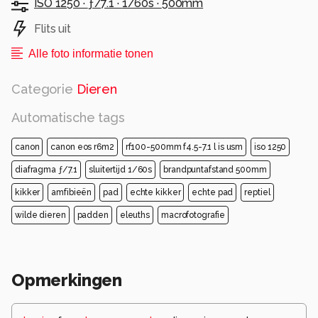
ISO 1250 ·
ƒ/7.1 ·
1/60s ·
500mm
Flits uit
Alle foto informatie tonen
Categorie
Dieren
Automatische tags
canon
canon eos r6m2
rf100-500mm f4.5-7.1 l is usm
iso 1250
diafragma ƒ/7.1
sluitertijd 1/60s
brandpuntafstand 500mm
kikker
amfibieën
pad
echte kikker
echte pad
reptiel
wilde dieren
padden
eleuths
macrofotografie
Opmerkingen