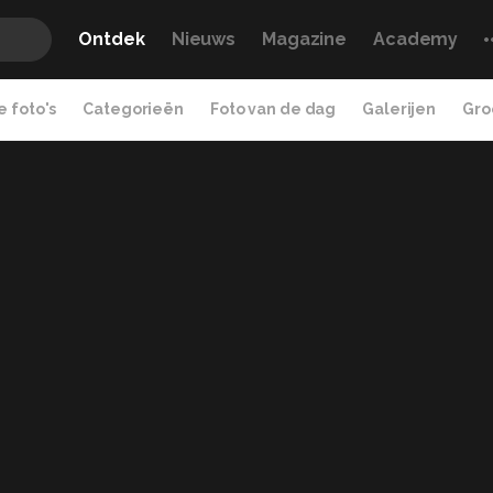
Ontdek
Nieuws
Magazine
Academy
 foto's
Categorieën
Foto van de dag
Galerijen
Gro