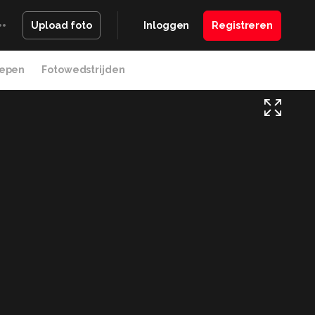
Inloggen
Registreren
Upload foto
epen
Fotowedstrijden