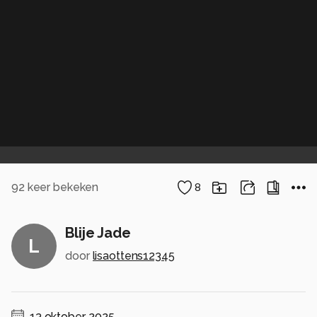
92
keer bekeken
8
Blije Jade
L
door
lisaottens12345
13 oktober, 2025