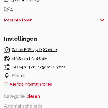
🥰🥰
Alle rechten voorbehouden
Meer info tonen
Instellingen
Canon EOS 250D
(
Canon
)
EF85mm f/1.8 USM
ISO 640 ·
ƒ/8 ·
1/500s ·
85mm
Flits uit
Alle foto informatie tonen
Categorie
Dieren
Automatische tags