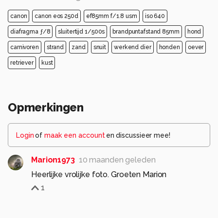
canon
canon eos 250d
ef85mm f/1.8 usm
iso 640
diafragma ƒ/8
sluitertijd 1/500s
brandpuntafstand 85mm
hond
carnivoren
strand
zand
snuit
werkend dier
honden
oever
retriever
kust
Opmerkingen
Login
of
maak een account
en discussieer mee!
Marion1973
10 maanden geleden
Heerlijke vrolijke foto. Groeten Marion
1