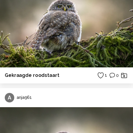
Gekraagde roodstaart
1
0
A
anja961