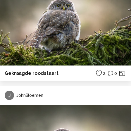
Gekraagde roodstaart
2
0
J
JohnBloemen