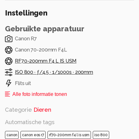
Alle rechten voorbehouden
Instellingen
Gebruikte apparatuur
Canon R7
Canon 70-200mm F4L
RF70-200mm F4 L IS USM
ISO 800 ·
ƒ/4.5 ·
1/1000s ·
200mm
Flits uit
Alle foto informatie tonen
Categorie
Dieren
Automatische tags
canon
canon eos r7
rf70-200mm f4 l is usm
iso 800