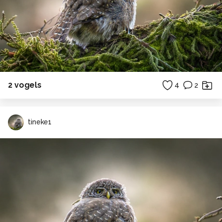
2 vogels
4
2
tineke1