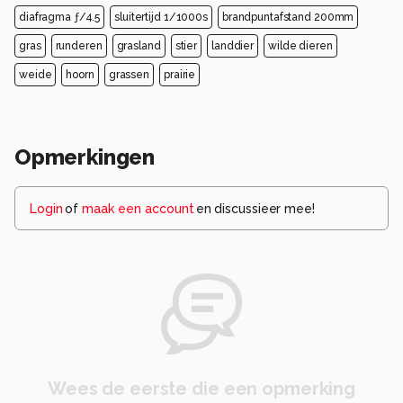
diafragma ƒ/4.5
sluitertijd 1/1000s
brandpuntafstand 200mm
gras
runderen
grasland
stier
landdier
wilde dieren
weide
hoorn
grassen
prairie
Opmerkingen
Login
of
maak een account
en discussieer mee!
Wees de eerste die een opmerking