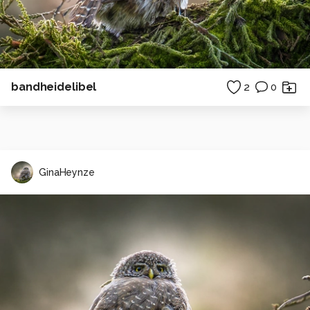
bandheidelibel
2
0
GinaHeynze