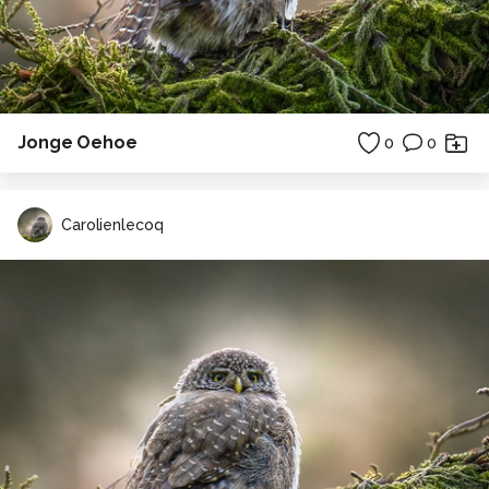
Jonge Oehoe
0
0
Carolienlecoq