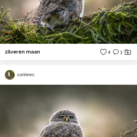
zilveren maan
4
3
corinnec