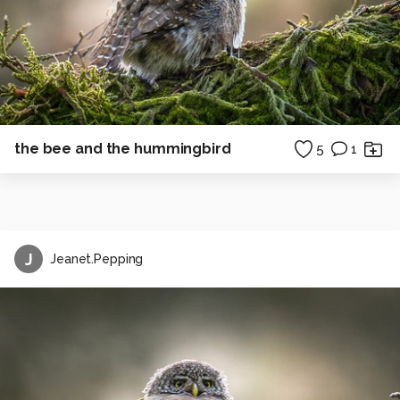
the bee and the hummingbird
5
1
J
Jeanet.Pepping