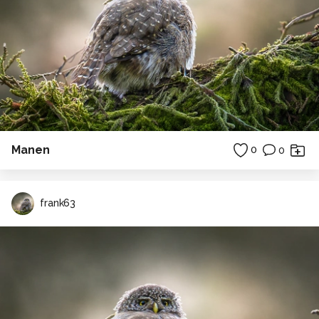
Manen
0
0
frank63