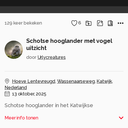
129
keer bekeken
6
Schotse hooglander met vogel
uitzicht
door
Urlycreatures
Hoeve Lentevreugd
,
Wassenaarseweg
,
Katwijk
,
Nederland
13 oktober, 2025
Schotse hooglander in het Katwijkse
natuurgebied lentevreugd met een spektakel
Meer info tonen
aan vogels op de achtergrond wat je ook niet
dagelijks te zien krijgt