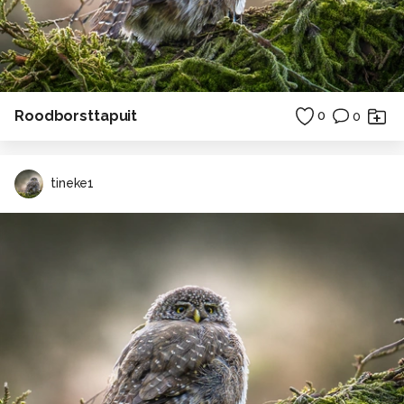
Roodborsttapuit
0
0
tineke1