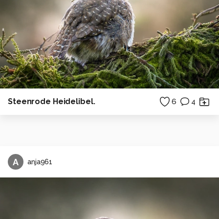
Steenrode Heidelibel.
6
4
A
anja961