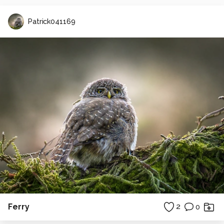
Patrick041169
Ferry
2
0