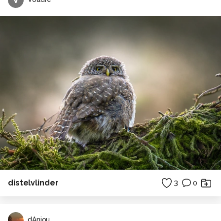
distelvlinder
3
0
dAnjou