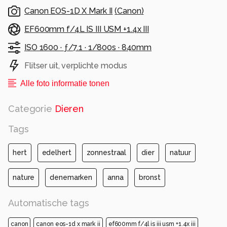
vorige upload
Canon EOS-1D X Mark II
(
Canon
)
Gr. Anna
EF600mm f/4L IS III USM +1.4x III
Alle rechten voorbehouden
ISO 1600 ·
ƒ/7.1 ·
1/800s ·
840mm
Flitser uit, verplichte modus
Alle foto informatie tonen
Categorie
Dieren
Tags
hert
edelhert
zonnestraal
dier
natuur
nature
denemarken
anna
bronst
Automatische tags
canon
canon eos-1d x mark ii
ef600mm f/4l is iii usm +1.4x iii