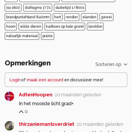
iso 1600
diafragma ƒ/7.1
sluitertijd 1/800s
brandpuntafstand 840mm
hert
rendier
elanden
gewei
hoorn
wilde dieren
kariboes op kale grond
landdier
natuurlijk materiaal
prairie
Opmerkingen
Sorteren op
Login
of
maak een account
en discussieer mee!
AdtenHoopen
10 maanden geleden
In het mooiste licht gr.ad+
0
thirzaniemantsverdriet
10 maanden geleden