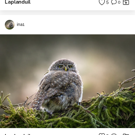
Laplanduil
5
0
ina1