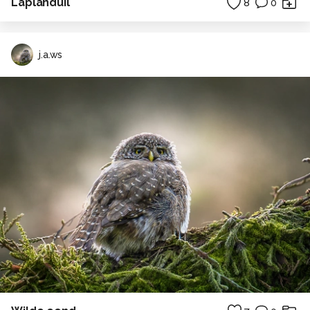
Laplanduil
8
0
j.a.ws