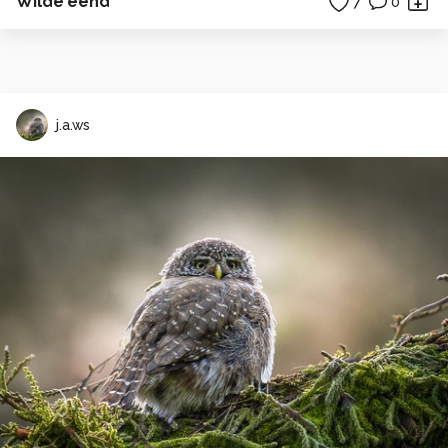
Wilde eend
7
0
j.a.ws