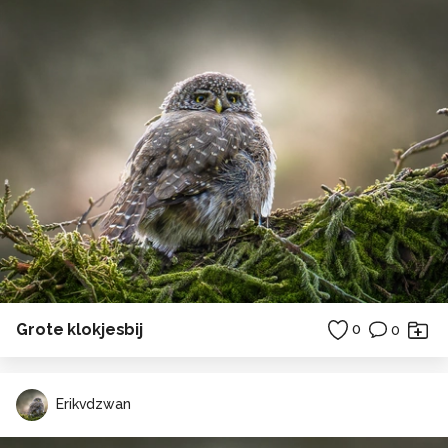
Grote klokjesbij
0
0
Erikvdzwan