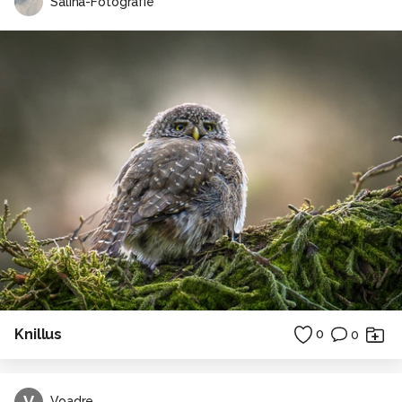
Salina-Fotografie
Knillus
0
0
V
Voadre