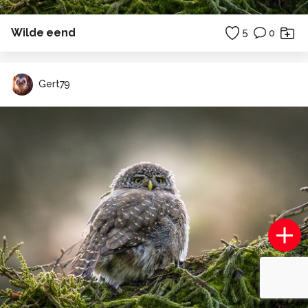
Wilde eend
5
0
Gert79