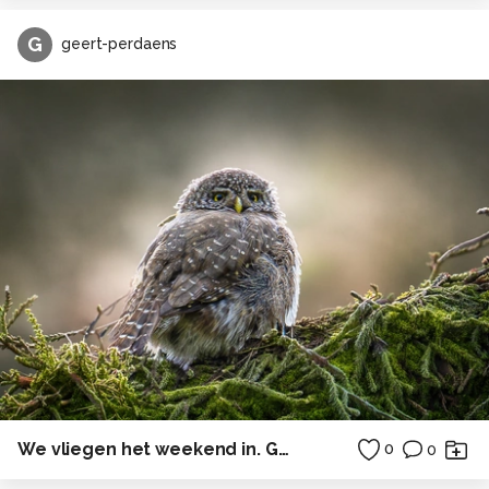
G
geert-perdaens
We vliegen het weekend in. Gezegend weekend allemaal!!!
0
0