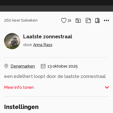
260
keer bekeken
31
Laatste zonnestraal
door
Anna Rass
Denemarken
13 oktober, 2025
een edelhert loopt door de laatste zonnestraal
van de dag
Meer info tonen
Effies in het groot bekijken!
Instellingen
Heel erg bedankt voor de fijne reacties bij de