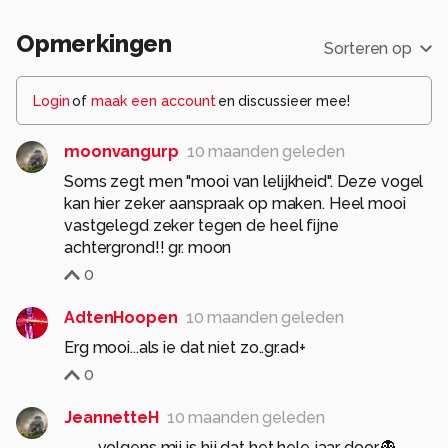
Opmerkingen
Sorteren op
Login
of
maak een account
en discussieer mee!
moonvangurp
10 maanden geleden
Soms zegt men "mooi van lelijkheid". Deze vogel
kan hier zeker aanspraak op maken. Heel mooi
vastgelegd zeker tegen de heel fijne
achtergrond!! gr. moon
0
AdtenHoopen
10 maanden geleden
Erg mooi...als ie dat niet zo..gr.ad+
0
JeannetteH
10 maanden geleden
............volgens mij is hij dat het hele jaar door.👻