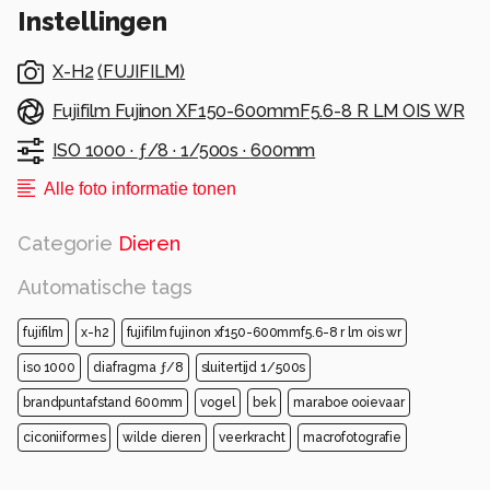
Instellingen
X-H2
(
FUJIFILM
)
Fujifilm Fujinon XF150-600mmF5.6-8 R LM OIS WR
ISO 1000 ·
ƒ/8 ·
1/500s ·
600mm
Alle foto informatie tonen
Categorie
Dieren
Automatische tags
fujifilm
x-h2
fujifilm fujinon xf150-600mmf5.6-8 r lm ois wr
iso 1000
diafragma ƒ/8
sluitertijd 1/500s
brandpuntafstand 600mm
vogel
bek
maraboe ooievaar
ciconiiformes
wilde dieren
veerkracht
macrofotografie