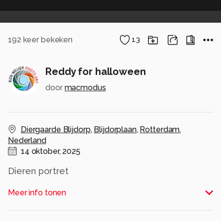
192
keer bekeken
13
Reddy for halloween
door
macmodus
Diergaarde Blijdorp
,
Blijdorplaan
,
Rotterdam
,
Nederland
14 oktober, 2025
Dieren portret
Alle rechten voorbehouden
Meer info tonen