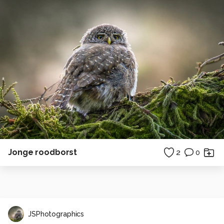
Jonge roodborst
2
0
JSPhotographics