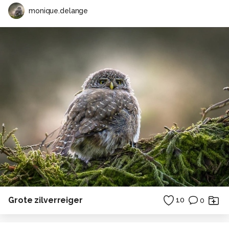
monique.delange
Grote zilverreiger
10
0