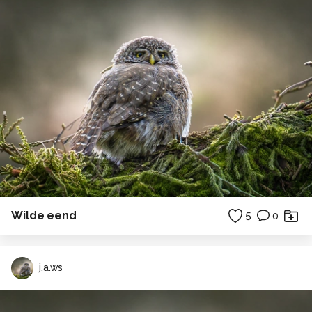
Wilde eend
5
0
j.a.ws