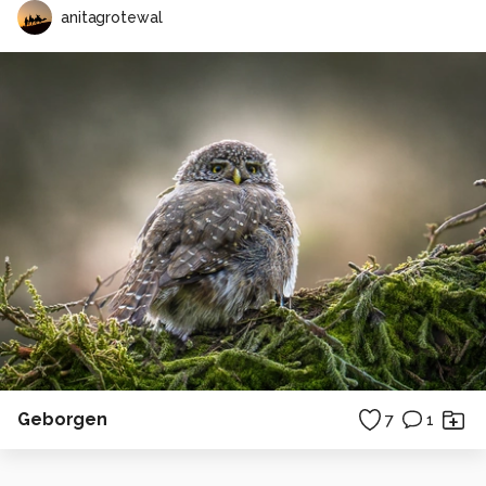
anitagrotewal
Geborgen
7
1