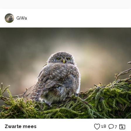
GiWa
Zwarte mees
18
7