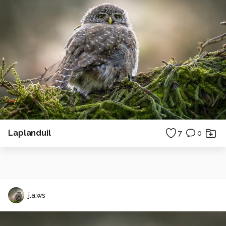
Laplanduil
7
0
j.a.ws