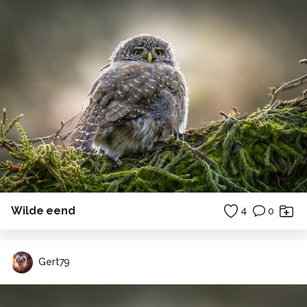
Wilde eend
4
0
Gert79