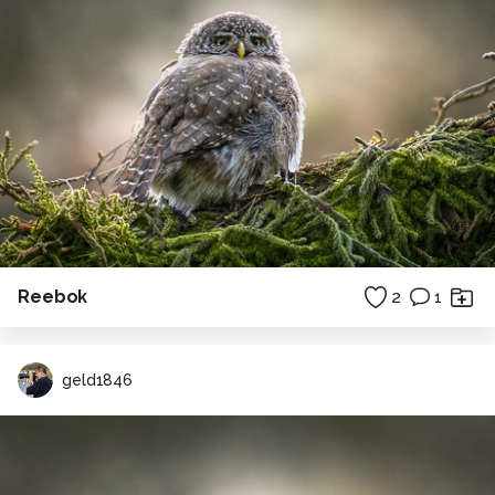
Reebok
2
1
geld1846