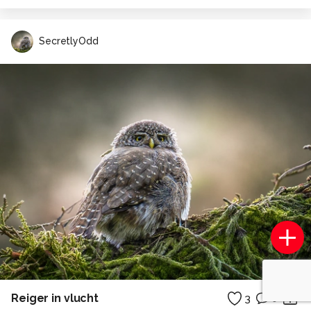
SecretlyOdd
Reiger in vlucht
3
0