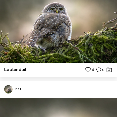
Laplanduil
4
0
ina1