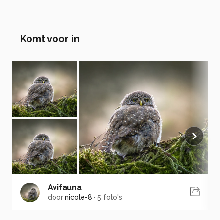
Komt voor in
Avifauna
door
nicole-8
·
5 foto's