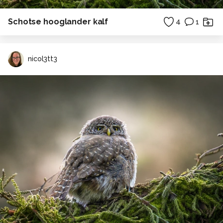
Schotse hooglander kalf
4
1
nicol3tt3