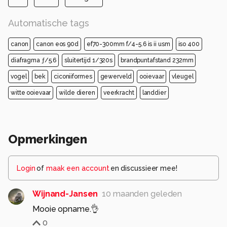
Automatische tags
canon
canon eos 90d
ef70-300mm f/4-5.6 is ii usm
iso 400
diafragma ƒ/5.6
sluitertijd 1/320s
brandpuntafstand 232mm
vogel
bek
ciconiiformes
gewerveld
ooievaar
vleugel
witte ooievaar
wilde dieren
veerkracht
landdier
Opmerkingen
Login
of
maak een account
en discussieer mee!
Wijnand-Jansen
10 maanden geleden
Mooie opname.👌
0