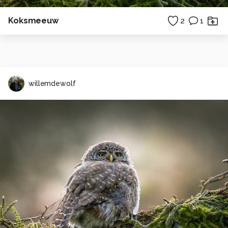
Koksmeeuw
2
1
willemdewolf