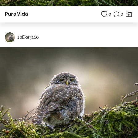
Pura Vida
0
0
10Eke3110