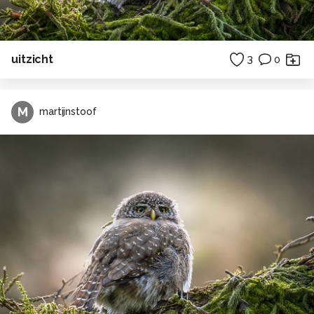
uitzicht
3
0
M
martijnstoof