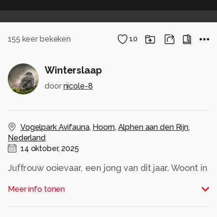
155
keer bekeken
10
Winterslaap
door
nicole-8
Vogelpark Avifauna
,
Hoorn
,
Alphen aan den Rijn
,
Nederland
14 oktober, 2025
Juffrouw ooievaar, een jong van dit jaar. Woont in
het ooievaarsbos in vogelpark Avifauna. Het
Meer info tonen
zonnetje scheen net tussen de bladeren door.
Ze licht mooi op.