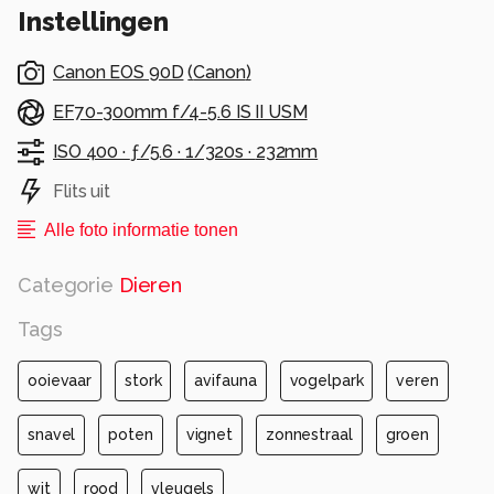
Alle rechten voorbehouden
Instellingen
Canon EOS 90D
(
Canon
)
EF70-300mm f/4-5.6 IS II USM
ISO 400 ·
ƒ/5.6 ·
1/320s ·
232mm
Flits uit
Alle foto informatie tonen
Categorie
Dieren
Tags
ooievaar
stork
avifauna
vogelpark
veren
snavel
poten
vignet
zonnestraal
groen
wit
rood
vleugels