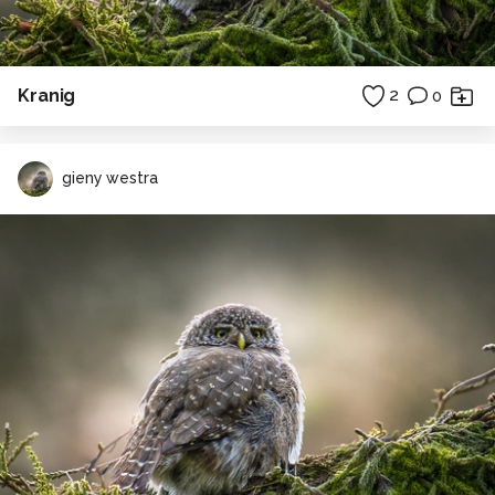
Kranig
2
0
gieny westra