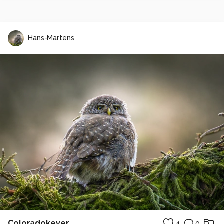
Hans-Martens
Coloradokever
4
0