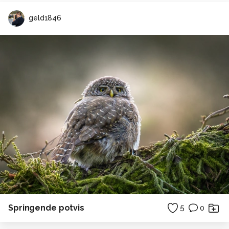
geld1846
Springende potvis
5
0