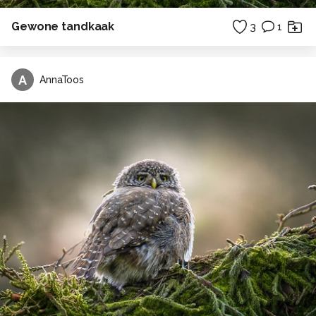
Gewone tandkaak
3
1
A
AnnaToos