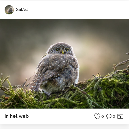
SalAst
In het web
0
0