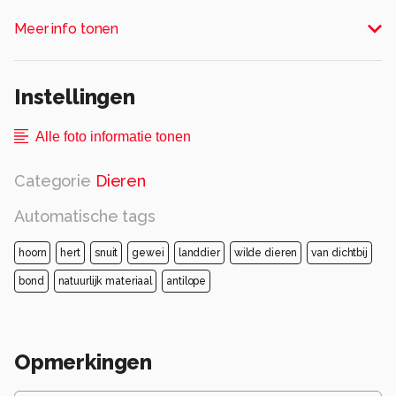
Alle rechten voorbehouden
Meer info tonen
Instellingen
Alle foto informatie tonen
Categorie
Dieren
Automatische tags
hoorn
hert
snuit
gewei
landdier
wilde dieren
van dichtbij
bond
natuurlijk materiaal
antilope
Opmerkingen