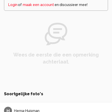
Login
of
maak een account
en discussieer mee!
Wees de eerste die een opmerking
achterlaat.
Soortgelijke foto's
H
Herna-Huisman