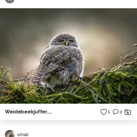
Weidebeekjuffer....
1
0
omali