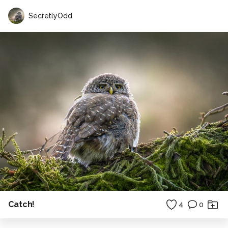
SecretlyOdd
Catch!
4
0