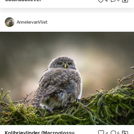
AnnekevanVliet
Kolibrievlinder (Macroglossum stellatarum)
4
5