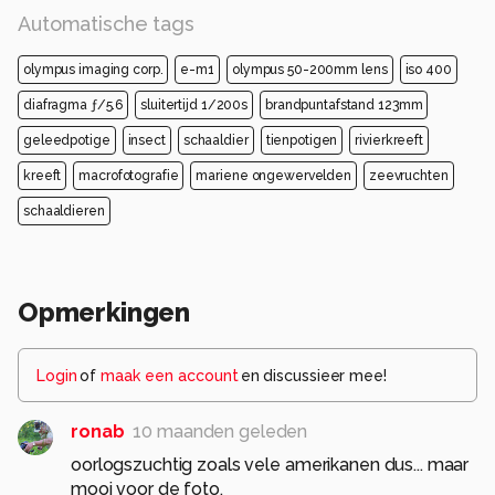
Automatische tags
olympus imaging corp.
e-m1
olympus 50-200mm lens
iso 400
diafragma ƒ/5.6
sluitertijd 1/200s
brandpuntafstand 123mm
geleedpotige
insect
schaaldier
tienpotigen
rivierkreeft
kreeft
macrofotografie
mariene ongewervelden
zeevruchten
schaaldieren
Opmerkingen
Login
of
maak een account
en discussieer mee!
ronab
10 maanden geleden
oorlogszuchtig zoals vele amerikanen dus... maar
mooi voor de foto.