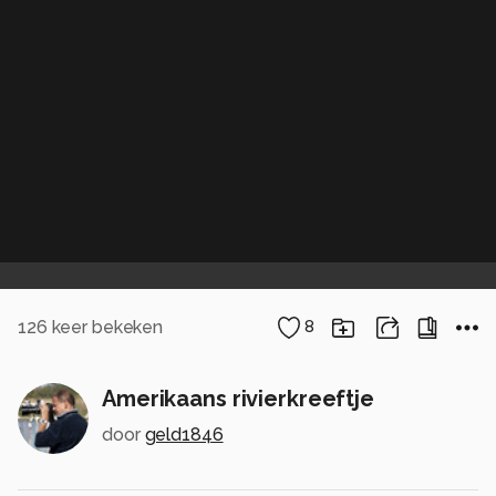
126
keer bekeken
8
Amerikaans rivierkreeftje
door
geld1846