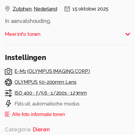
Zutphen
,
Nederland
15 oktober, 2025
In aanvalshouding.
Alle rechten voorbehouden
Meer info tonen
Instellingen
E-M1
(
OLYMPUS IMAGING CORP.
)
OLYMPUS 50-200mm Lens
ISO 400 ·
ƒ/5.6 ·
1/200s ·
123mm
Flits uit, automatische modus
Alle foto informatie tonen
Categorie
Dieren