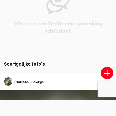
Wees de eerste die een opmerking
achterlaat.
Soortgelijke foto's
monique.delange