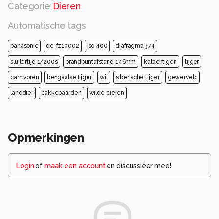
Categorie
Dieren
Automatische tags
panasonic
dc-fz10002
iso 400
diafragma ƒ/4
sluitertijd 1/200s
brandpuntafstand 146mm
katachtigen
tijger
carnivoren
bengaalse tijger
wit
siberische tijger
gewerveld
landdier
bakkebaarden
wilde dieren
Opmerkingen
Login
of
maak een account
en discussieer mee!