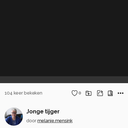
104
keer bekeken
0
Jonge tijger
door
melanie.mensink