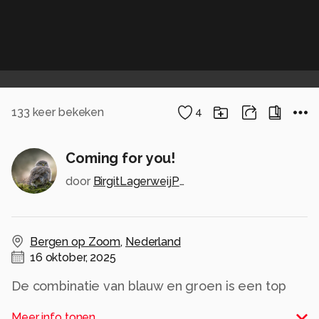
133
keer bekeken
4
Coming for you!
door
BirgitLagerweijPhotography
Bergen op Zoom
,
Nederland
16 oktober, 2025
De combinatie van blauw en groen is een top
keuze, de hond kan deze kleuren goed hebben!
Meer info tonen