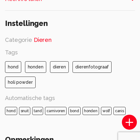
De blik van de hond vind ik zo krachtig
Alle rechten voorbehouden
Instellingen
Categorie
Dieren
Tags
hond
honden
dieren
dierenfotograaf
holi powder
Automatische tags
hond
snuit
tand
carnivoren
bond
honden
wolf
canis
Opmerkingen