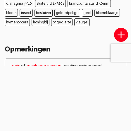
diafragma ƒ/10
sluitertijd 1/320s
brandpuntafstand 50mm
bloem
insect
bestuiver
geleedpotige
geel
bloemblaadje
hymenoptera
honingbij
ongedierte
vleugel
Opmerkingen
Login
of
maak een account
en discussieer mee!
Wees de eerste die een opmerking