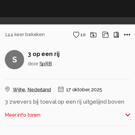
144
keer bekeken
10
3 op een rij
S
door
SpRB
Wijhe
,
Nederland
17 oktober, 2025
3 zwevers bij toeval op een rij uitgelijnd boven
een bloemknop
Meer info tonen
Alle rechten voorbehouden