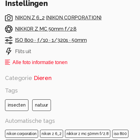
Instellingen
NIKON Z 6_2
(
NIKON CORPORATION
)
NIKKOR Z MC 50mm f/2.8
ISO 800 ·
ƒ/10 ·
1/320s ·
50mm
Flits uit
Alle foto informatie tonen
Categorie
Dieren
Tags
insecten
natuur
Automatische tags
nikon corporation
nikon z 6_2
nikkor z mc 50mm f/2.8
iso 800