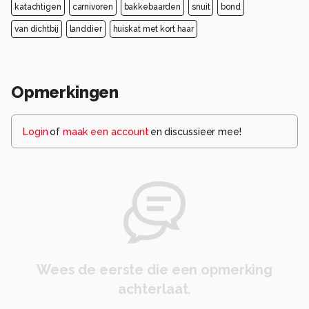
katachtigen
carnivoren
bakkebaarden
snuit
bond
van dichtbij
landdier
huiskat met kort haar
Opmerkingen
Login
of
maak een account
en discussieer mee!
Wees de eerste die een opmerking
achterlaat.