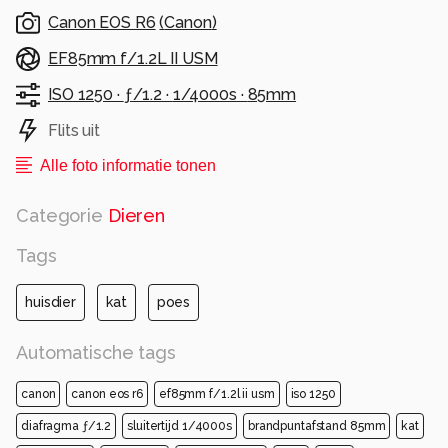
Canon EOS R6
(
Canon
)
EF85mm f/1.2L II USM
ISO 1250 ·
ƒ/1.2 ·
1/4000s ·
85mm
Flits uit
Alle foto informatie tonen
Categorie
Dieren
Tags
huisdier
kat
poes
Automatische tags
canon
canon eos r6
ef85mm f/1.2l ii usm
iso 1250
diafragma ƒ/1.2
sluitertijd 1/4000s
brandpuntafstand 85mm
kat