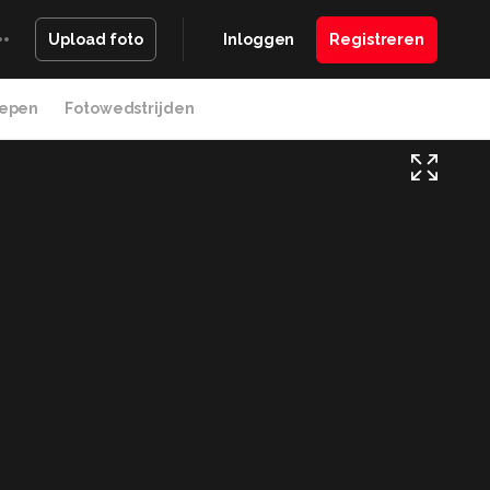
Inloggen
Registreren
Upload foto
epen
Fotowedstrijden