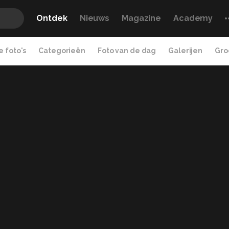
Ontdek
Nieuws
Magazine
Academy
 foto's
Categorieën
Foto van de dag
Galerijen
Gro