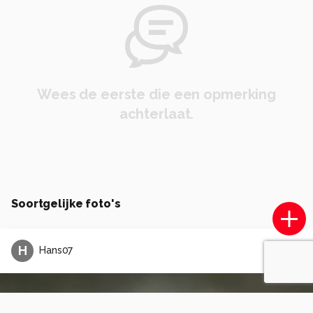
Wees de eerste die een opmerking
achterlaat.
Soortgelijke foto's
H
Hans07