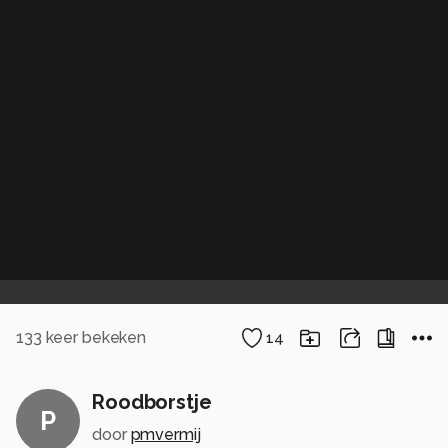
133
keer bekeken
14
Roodborstje
P
door
pmvermij