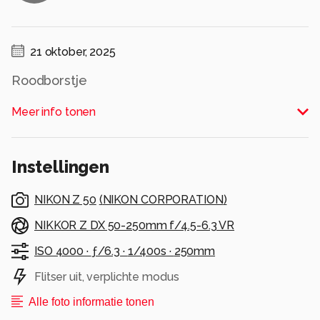
21 oktober, 2025
Roodborstje
Alle rechten voorbehouden
Meer info tonen
Instellingen
NIKON Z 50
(
NIKON CORPORATION
)
NIKKOR Z DX 50-250mm f/4.5-6.3 VR
ISO 4000 ·
ƒ/6.3 ·
1/400s ·
250mm
Flitser uit, verplichte modus
Alle foto informatie tonen