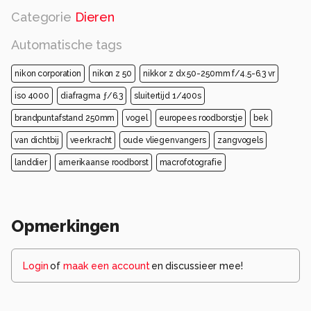
Categorie
Dieren
Automatische tags
nikon corporation
nikon z 50
nikkor z dx 50-250mm f/4.5-6.3 vr
iso 4000
diafragma ƒ/6.3
sluitertijd 1/400s
brandpuntafstand 250mm
vogel
europees roodborstje
bek
van dichtbij
veerkracht
oude vliegenvangers
zangvogels
landdier
amerikaanse roodborst
macrofotografie
Opmerkingen
Login
of
maak een account
en discussieer mee!