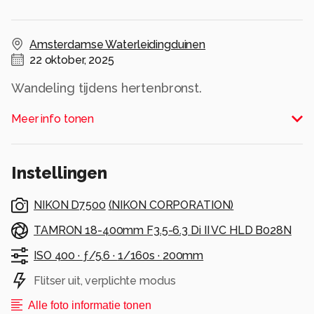
Amsterdamse Waterleidingduinen
22 oktober, 2025
Wandeling tijdens hertenbronst.
Alle rechten voorbehouden
Meer info tonen
Instellingen
NIKON D7500
(
NIKON CORPORATION
)
TAMRON 18-400mm F3.5-6.3 Di II VC HLD B028N
ISO 400 ·
ƒ/5.6 ·
1/160s ·
200mm
Flitser uit, verplichte modus
Alle foto informatie tonen