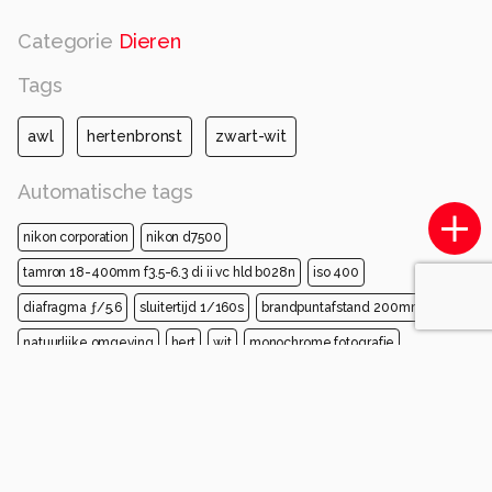
Categorie
Dieren
Tags
awl
hertenbronst
zwart-wit
Automatische tags
nikon corporation
nikon d7500
tamron 18-400mm f3.5-6.3 di ii vc hld b028n
iso 400
diafragma ƒ/5.6
sluitertijd 1/160s
brandpuntafstand 200mm
natuurlijke omgeving
hert
wit
monochrome fotografie
wilde dieren
gewei
zwart
wildernis
hoorn
rendier
Opmerkingen