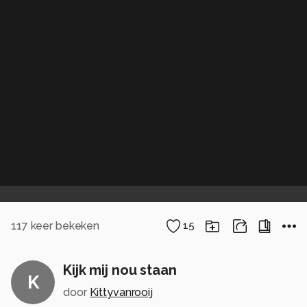
117
keer bekeken
15
Kijk mij nou staan
K
door
Kittyvanrooij