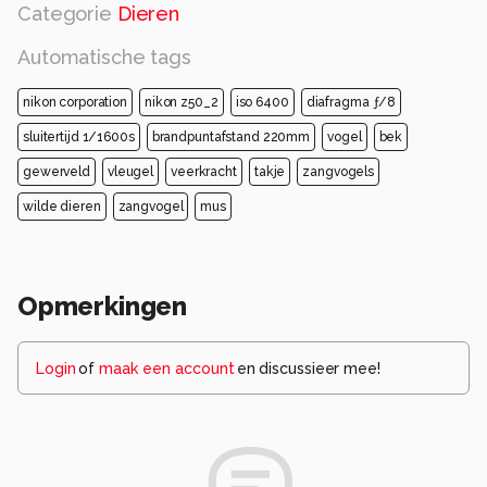
Categorie
Dieren
Automatische tags
nikon corporation
nikon z50_2
iso 6400
diafragma ƒ/8
sluitertijd 1/1600s
brandpuntafstand 220mm
vogel
bek
gewerveld
vleugel
veerkracht
takje
zangvogels
wilde dieren
zangvogel
mus
Opmerkingen
Login
of
maak een account
en discussieer mee!