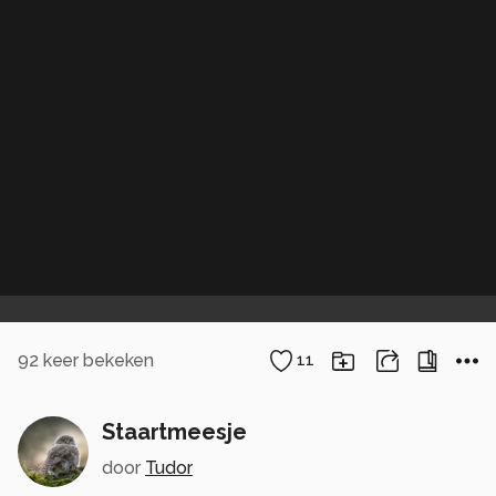
92
keer bekeken
11
Staartmeesje
door
Tudor