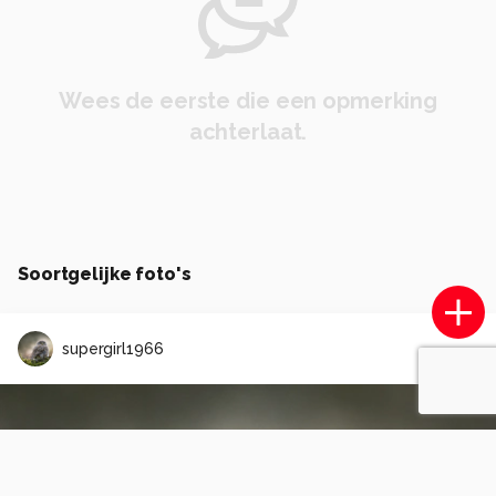
Wees de eerste die een opmerking
achterlaat.
Soortgelijke foto's
supergirl1966