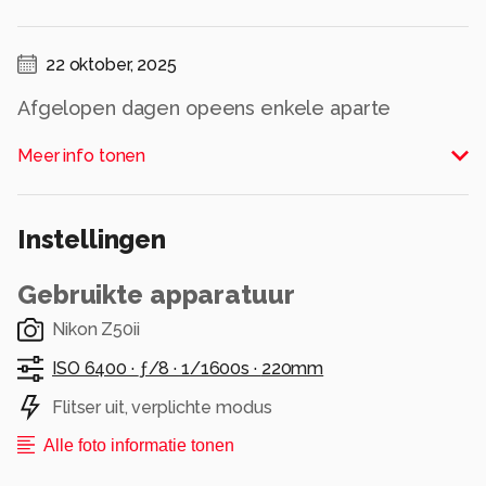
22 oktober, 2025
Afgelopen dagen opeens enkele aparte
vogeltjes in de tuin. Nog niet eerder in de tuin
Meer info tonen
gezien. Naar mijn idee staartmeesjes.
Deze snel geschoten, maar wel door het raam
en met iets te hoge ISO. Maar toch een leuke
Instellingen
foto van mijn eerste staartmeesje?
Alle rechten voorbehouden
Gebruikte apparatuur
Nikon Z50ii
ISO 6400 ·
ƒ/8 ·
1/1600s ·
220mm
Flitser uit, verplichte modus
Alle foto informatie tonen