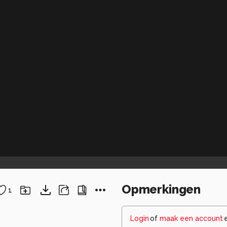
Opmerkingen
1
Login
of
maak een account