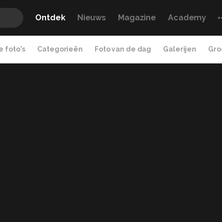
Ontdek
Nieuws
Magazine
Academy
 foto's
Categorieën
Foto van de dag
Galerijen
Gro