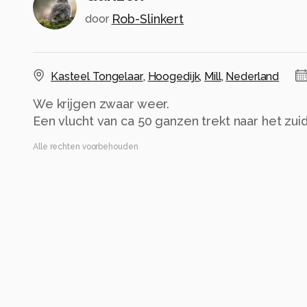
Rob-Slinkert
door
Kasteel Tongelaar
,
Hoogedijk
,
Mill
,
Nederland
We krijgen zwaar weer.
Een vlucht van ca 50 ganzen trekt naar het zui
Alle rechten voorbehouden
Instellingen
COOLPIX B500
(
NIKON
)
ISO 125 ·
ƒ/3 ·
1/640s ·
4mm
Flitser uit, verplichte modus
Alle foto informatie tonen