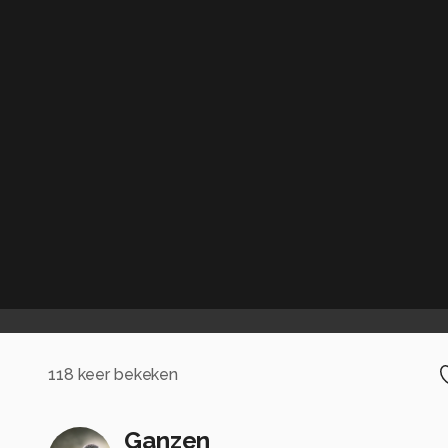
118
keer bekeken
Ganzen