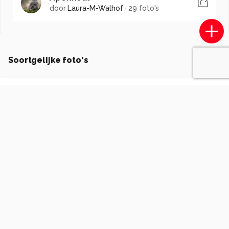
door
Laura-M-Walhof
·
29 foto's
Soortgelijke foto's
Gert79