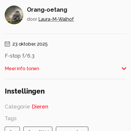
Orang-oetang
door
Laura-M-Walhof
23 oktober, 2025
F-stop f/6.3
Belichtingstijd 1/15 sec.
Meer info tonen
ISO-snelheid ISO-1600
Brandpuntafstand 55 mm
Max. lensopening 4.3
Instellingen
Flitsmodus. Geen Flits
Alle rechten voorbehouden
Categorie
Dieren
Tags