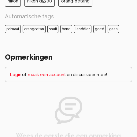
nikon
nikon d5300
orang-oetang
Automatische tags
primaat
orangoetan
snuit
bond
landdier
goed
gaas
Opmerkingen
Login
of
maak een account
en discussieer mee!
Wees de eerste die een opmerking