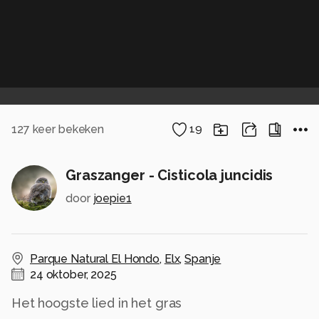
127
keer bekeken
19
Graszanger - Cisticola juncidis
door
joepie1
Parque Natural El Hondo
,
Elx
,
Spanje
24 oktober, 2025
Het hoogste lied in het gras