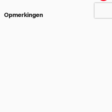
Opmerkingen
Login
of
maak een account
en discussieer mee!
Wees de eerste die een opmerking
achterlaat.