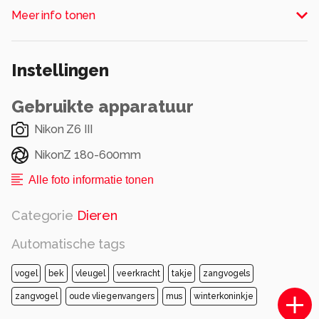
Alle rechten voorbehouden
Meer info tonen
Instellingen
Gebruikte apparatuur
Nikon Z6 III
NikonZ 180-600mm
Alle foto informatie tonen
Categorie
Dieren
Automatische tags
vogel
bek
vleugel
veerkracht
takje
zangvogels
zangvogel
oude vliegenvangers
mus
winterkoninkje